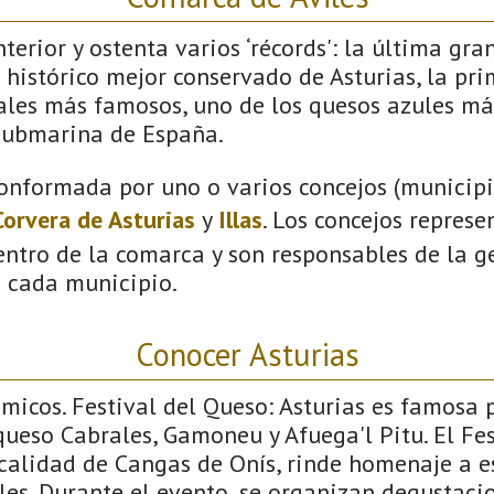
terior y ostenta varios ‘récords': la última gra
 histórico mejor conservado de Asturias, la pri
vales más famosos, uno de los quesos azules má
submarina de España.
onformada por uno o varios concejos (municipio
Corvera de Asturias
y
Illas
. Los concejos represe
ntro de la comarca y son responsables de la ge
n cada municipio.
Conocer Asturias
icos. Festival del Queso: Asturias es famosa p
ueso Cabrales, Gamoneu y Afuega'l Pitu. El Fes
ocalidad de Cangas de Onís, rinde homenaje a e
les. Durante el evento, se organizan degustaci