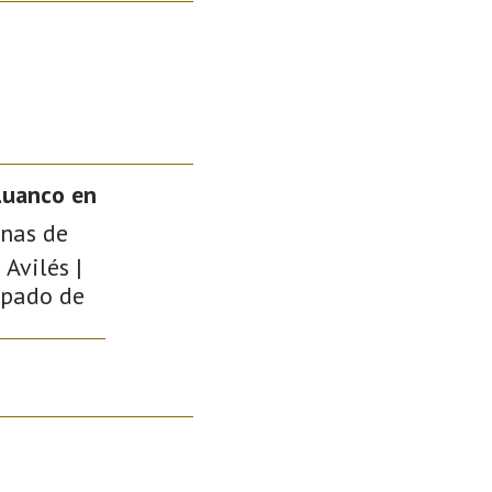
Luanco en
onas de
Avilés |
cipado de