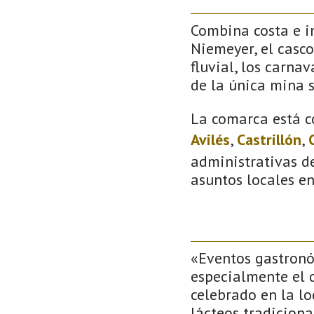
Combina costa e in
Niemeyer, el casco
fluvial, los carna
de la única mina 
La comarca está c
Avilés
,
Castrillón
,
administrativas de
asuntos locales e
«Eventos gastronóm
especialmente el q
celebrado en la l
lácteos tradiciona