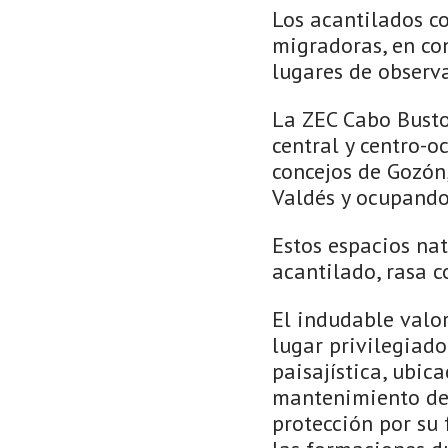
Los acantilados c
migradoras, en co
lugares de observa
La ZEC Cabo Busto
central y centro-o
concejos de Gozón,
Valdés y ocupando 
Estos espacios na
acantilado, rasa c
El indudable valor
lugar privilegiado
paisajística, ubic
mantenimiento de 
protección por su 