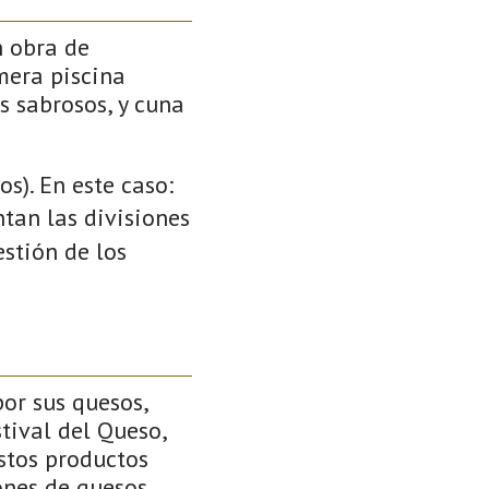
n obra de
mera piscina
s sabrosos, y cuna
s). En este caso:
ntan las divisiones
stión de los
or sus quesos,
tival del Queso,
stos productos
ones de quesos,