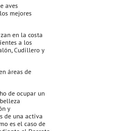
de aves
los mejores
zan en la costa
ientes a los
alón, Cudillero y
en áreas de
cho de ocupar un
 belleza
ón y
s de una activa
omo es el caso de