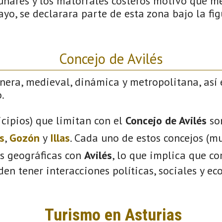
unares y los matorrales costeros motivó que m
yo, se declarara parte de esta zona bajo la fig
Concejo de Avilés
nera, medieval, dinámica y metropolitana, así 
.
cipios) que limitan con el
Concejo de Avilés
so
s
,
Gozón
y
Illas
. Cada uno de estos concejos (mu
s geográficas con
Avilés
, lo que implica que c
eden tener interacciones políticas, sociales y e