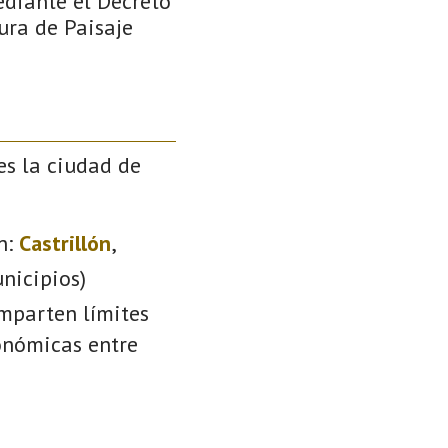
ediante el Decreto
ura de Paisaje
es la ciudad de
n:
Castrillón
,
nicipios)
omparten límites
conómicas entre