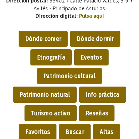
Dirección postal:
33402 › Calle Palacio Valdés, 3-5 •
Avilés › Principado de Asturias.
Dirección digital:
Pulsa aquí
Dónde comer
Dónde dormir
Etnografía
Eventos
Patrimonio cultural
Patrimonio natural
Info práctica
Turismo activo
Reseñas
Favoritos
Buscar
Altas