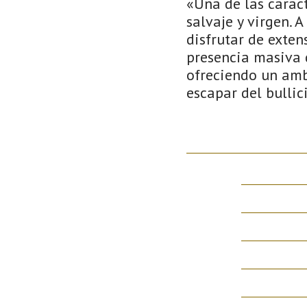
«Una de las caract
salvaje y virgen. 
disfrutar de exten
presencia masiva d
ofreciendo un amb
escapar del bullic