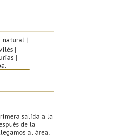
 natural |
ilés |
rias |
pa.
primera salida a la
espués de la
llegamos al área.