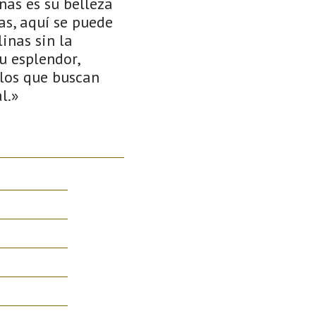
nas es su belleza
cas, aquí se puede
inas sin la
u esplendor,
llos que buscan
l.»