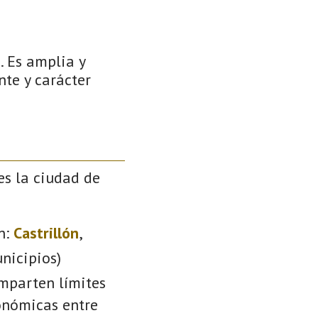
. Es amplia y
nte y carácter
es la ciudad de
n:
Castrillón
,
nicipios)
omparten límites
conómicas entre