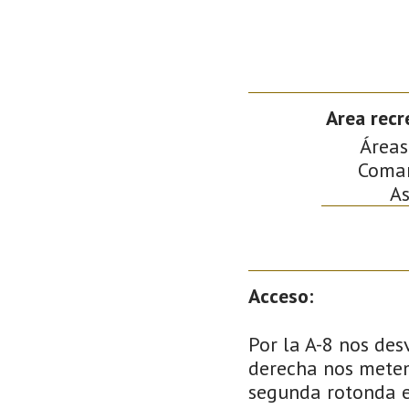
Area recre
Áreas
Comarc
As
Acceso:
Por la A-8 nos des
derecha nos metem
segunda rotonda e