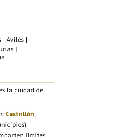
| Avilés |
rias |
pa.
es la ciudad de
n:
Castrillón
,
nicipios)
omparten límites