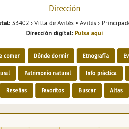
Dirección
tal:
33402 › Villa de Avilés • Avilés › Principad
Dirección digital:
Pulsa aquí
e comer
Dónde dormir
Etnografía
Ev
ural
Patrimonio natural
Info práctica
Reseñas
Favoritos
Buscar
Altas