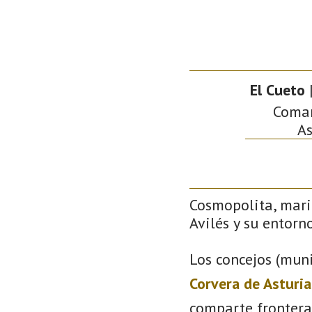
El Cueto
|
Comarc
As
Cosmopolita, mari
Avilés y su entorno
Los concejos (muni
Corvera de Asturia
comparte frontera