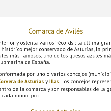
Comarca de Avilés
terior y ostenta varios ‘récords': la última gra
 histórico mejor conservado de Asturias, la pri
vales más famosos, uno de los quesos azules má
submarina de España.
onformada por uno o varios concejos (municipio
Corvera de Asturias
y
Illas
. Los concejos represe
ntro de la comarca y son responsables de la ge
n cada municipio.