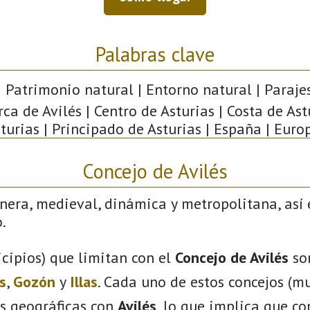
Palabras clave
 Patrimonio natural | Entorno natural | Parajes 
a de Avilés | Centro de Asturias | Costa de Astu
turias | Principado de Asturias | España | Euro
Concejo de Avilés
nera, medieval, dinámica y metropolitana, así 
.
cipios) que limitan con el
Concejo de Avilés
so
s
,
Gozón
y
Illas
. Cada uno de estos concejos (mu
s geográficas con
Avilés
, lo que implica que c