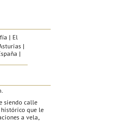
ía | El
Asturias |
España |
o.
 siendo calle
histórico que le
ciones a vela,