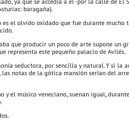
ado, ya que se accedía a él -por la calle de El S
sturias: baragaña).
 es el olvido oxidado que fue durante mucho t
cido.
aba que producir un poco de arte supone un g
 que representa este pequeño palacio de Avilés.
nía seductora, por sencilla y natural. Y si la 
 las notas de la gótica mansión serían del ar
no y el músico veneciano, suenan igual, durante
.
dos.