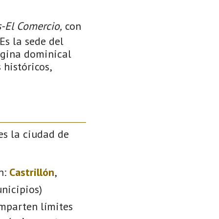
s-El Comercio,
con
Es la sede del
página dominical
 históricos,
es la ciudad de
n:
Castrillón
,
nicipios)
omparten límites