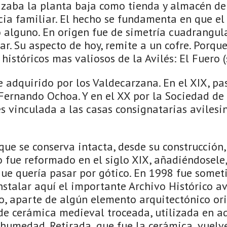
izaba la planta baja como tienda y almacén de 
ia familiar. El hecho se fundamenta en que el
 alguno. En origen fue de simetría cuadrangula
ar. Su aspecto de hoy, remite a un cofre. Porqu
históricos mas valiosos de la Avilés: El Fuero (s
ue adquirido por los Valdecarzana. En el XIX, pa
 Fernando Ochoa. Y en el XX por la Sociedad de
s vinculada a las casas consignatarias avilesi
ue se conserva intacta, desde su construcción,
cio fue reformado en el siglo XIX, añadiéndosel
que quería pasar por gótico. En 1998 fue somet
stalar aquí el importante Archivo Histórico av
o, aparte de algún elemento arquitectónico ori
de cerámica medieval troceada, utilizada en 
 humedad. Retirada, que fue la cerámica, vuelve 