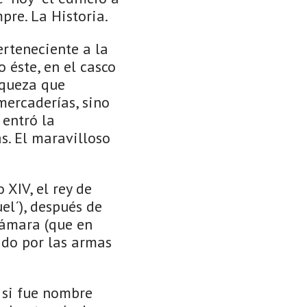
pre. La Historia.
erteneciente a la
 éste, en el casco
riqueza que
mercaderías, sino
 entró la
s. El maravilloso
 XIV, el rey de
el´), después de
támara (que en
ado por las armas
 si fue nombre