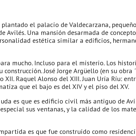
í plantado el palacio de Valdecarzana, pequeñ
 de Avilés. Una mansión desarmada de conceptos
onalidad estética similar a edificios, hermanos
ra mucho. Incluso para el misterio. Los histor
u construcción. José Jorge Argüello (en su obra ´
o XII. Raquel Alonso del XIII. Juan Uría Ríu: entre
iza que el bajo es del XIV y el piso del XV.
uda es que es edificio civil más antiguo de Avil
especial sus ventanas, y la calidad de los mat
mpartida es que fue construido como residenci