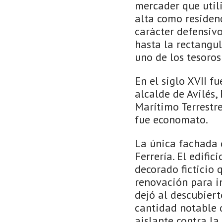
mercader que util
alta como residenc
carácter defensivo
hasta la rectangul
uno de los tesoros 
En el siglo XVII f
alcalde de Avilés,
Marítimo Terrestre
fue economato.
La única fachada q
Ferrería. El edifi
decorado ficticio 
renovación para in
dejó al descubiert
cantidad notable 
aislante contra la