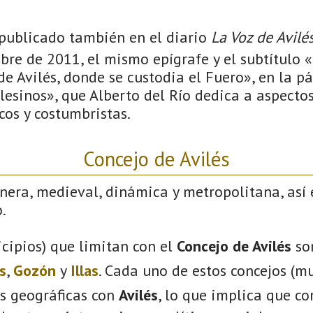
á publicado también en el diario
La Voz de Avilé
re de 2011, el mismo epígrafe y el subtítulo «
de Avilés, donde se custodia el Fuero», en la 
lesinos», que Alberto del Río dedica a aspectos
icos y costumbristas.
Concejo de Avilés
nera, medieval, dinámica y metropolitana, así 
.
cipios) que limitan con el
Concejo de Avilés
so
s
,
Gozón
y
Illas
. Cada uno de estos concejos (mu
s geográficas con
Avilés
, lo que implica que c