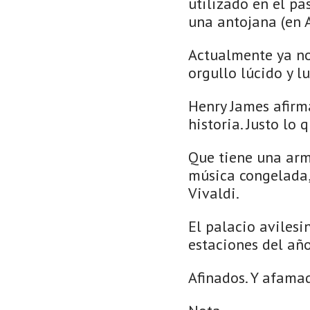
utilizado en el pas
una antojana (en A
Actualmente ya no
orgullo lúcido y lu
Henry James afirm
historia. Justo lo
Que tiene una armo
música congelada,
Vivaldi.
El palacio avilesi
estaciones del año
Afinados. Y afama