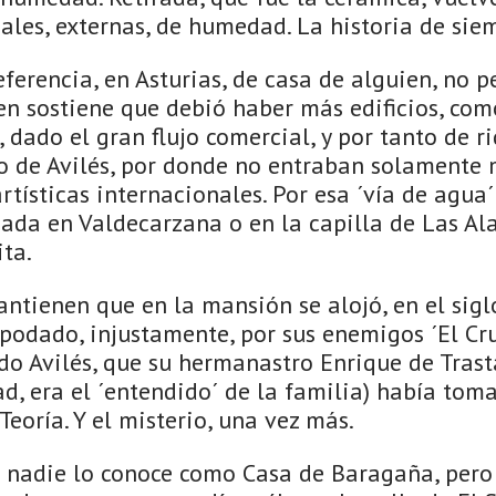
ales, externas, de humedad. La historia de siem
ferencia, en Asturias, de casa de alguien, no p
en sostiene que debió haber más edificios, como
s, dado el gran flujo comercial, y por tanto de 
o de Avilés, por donde no entraban solamente 
artísticas internacionales. Por esa ´vía de agua´
zada en Valdecarzana o en la capilla de Las Ala
ta.
antienen que en la mansión se alojó, en el siglo
(apodado, injustamente, por sus enemigos ´El Cru
do Avilés, que su hermanastro Enrique de Tras
d, era el ´entendido´ de la familia) había tom
Teoría. Y el misterio, una vez más.
si nadie lo conoce como Casa de Baragaña, pero