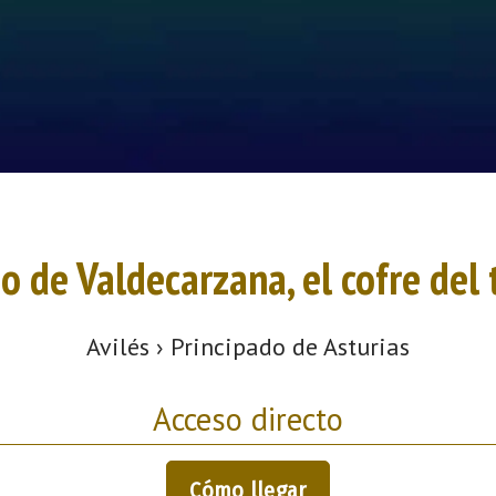
o de Valdecarzana, el cofre del
Avilés › Principado de Asturias
Acceso directo
Cómo llegar