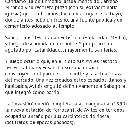
Candamo; la de Enmedio, actualmente de Carreño
Miranda y su recoleta plaza (con su extraordinaria
iglesia) que, en tiempos, lució un arrogante carbayo,
donde antes hubo un fresno, una fuente pública y un
cementerio adosado al templo.
Sabugo fue ´descaradamente´ rico (en la Edad Media),
y luego descarnadamente pobre. Y por pobre fue
agotado por calamidades, mayormente sanitarias.
Y luego ocurrió que, en el siglo XIX Avilés rescató
terreno al mar y ensanchó su zona urbana
construyendo el parque del muelle y la actual plaza
del mercado. Una vez creados estos espacios llanos y
habitados, Avilés engulló definitivamente a Sabugo, al
que integró como barrio.
La ´invasión´ quedó completada al inaugurarse (1890)
la nueva estación de ferrocarril de Avilés en terrenos
ocupados antaño por sus carpinteros de ribera
(astilleros de épocas pasadas).