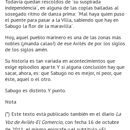
Todavía quedan rescoldos de ´su suspirada
independencia´, en alguna de las coplas bailadas al
sosegado ritmo de danza prima: ´Mal haya quien puso
el puente para pasar a la Villa, sabiendo que hay en
Sabugo la flor de la maravilla´.
Hoy, aquel pueblo marinero es una de las zonas más
nobles (¡manda calao!) de ese Avilés de por los siglos
de los siglos amén.
Su historia es tan variada en acontecimientos que
exige episodios aparte. Y si alguna conclusión hay que
sacar, ahora, es: que Sabugo no es mejor, ni peor, que
éste, aquel o el otro.
Sabugo es distinto. Y punto.
Nota
(*) Este texto está publicado también en el diario
La
Voz de Avilés-El Comercio,
con fecha 16 de octubre
de 2011, el mismo epígrafe y el subtítulo «El