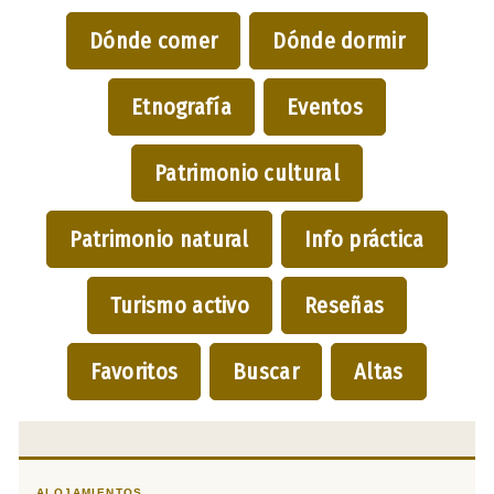
Dónde comer
Dónde dormir
Etnografía
Eventos
Patrimonio cultural
Patrimonio natural
Info práctica
Turismo activo
Reseñas
Favoritos
Buscar
Altas