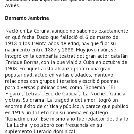
Avilés.
Bernardo Jambrina
Nació en La Coruña, aunque no sabemos exactamente
en qué fecha. Dado que falleció el 6 de marzo de
1918 a los treinta años de edad, hay que fijar su
nacimiento entre 1887 y 1888. Muy joven aún, se
integró en la compañía teatral del gran actor catalán
Enrique Borrás, con la que viajó a Cuba en octubre de
1908. En aquella isla alcanzó pronto una gran
popularidad, actuó en varias ciudades, mantuvo
relaciones con grupos literarios y escribió poemas
para diversas publicaciones, como ´Bohemia´, ´El
Fígaro´, ´Letras´, ´Eco de Galicia´, ´La Noche´, ´Galicia´
y otras. Su drama ´La tragedia del amor´ logró un
enorme éxito de crítica y público, y parece que publicó
en 1913 un folleto con su poema en gallego
´Renacimiento´. Ese mismo año fue redactor del diario
´La Lucha´ y colaboró con frecuencia en su
suplemento literario dominical.