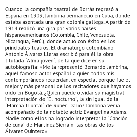
Cuando la compañía teatral de Borrás regresó a
España en 1909, Jambrina permaneció en Cuba, donde
estaba asentada una gran colonia gallega. A partir de
1914 realizó una gira por varios países
hispanoamericanos (Colombia, Chile, Venezuela,
Nicaragua, Perú.), donde actuó con éxito en los
principales teatros. El dramaturgo colombiano
Antonio Álvarez Lleras escribió para él la obra
titulada ´Alma joven´, de la que dice en su
autobiografía: «Me la representó Bernardo Jambrina,
aquel famoso actor español a quien todos mis
contemporáneos recuerdan, en especial porque fue el
mejor y más personal de los recitadores que hayamos
oído en Bogotá. ¿Quién puede olvidar su magistral
interpretación de ´El nocturno´, la sin igual de la
´Marcha triunfal´ de Rubén Darío? Jambrina venía
acompañado de la notable actriz Evangelina Adams.
Nadie como ellos ha logrado interpretar la ´Canción
de cuna´ de Martínez Sierra ni las obras de los
Álvarez Quintero».