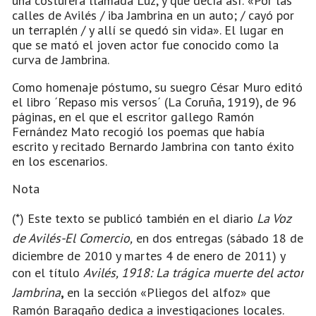
una costurera llamada Luz, y que decía así: «Por las
calles de Avilés / iba Jambrina en un auto; / cayó por
un terraplén / y allí se quedó sin vida». El lugar en
que se mató el joven actor fue conocido como la
curva de Jambrina.
Como homenaje póstumo, su suegro César Muro editó
el libro ´Repaso mis versos´ (La Coruña, 1919), de 96
páginas, en el que el escritor gallego Ramón
Fernández Mato recogió los poemas que había
escrito y recitado Bernardo Jambrina con tanto éxito
en los escenarios.
Nota
(*) Este texto se publicó también en el diario
La Voz
de Avilés-El Comercio,
en dos entregas (sábado 18 de
diciembre de 2010 y martes 4 de enero de 2011) y
con el título
Avilés, 1918: La trágica muerte del actor
Jambrina
,
en la sección «Pliegos del alfoz» que
Ramón Baragaño dedica a investigaciones locales.