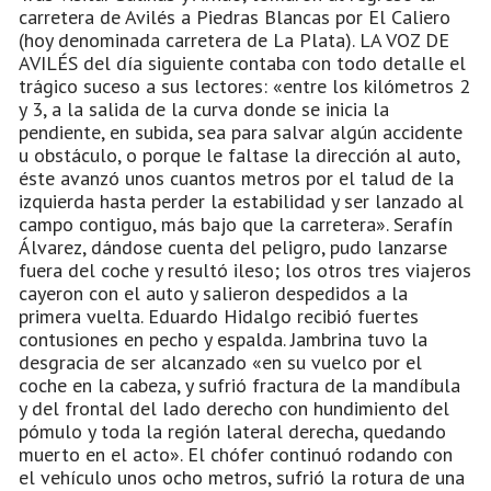
carretera de Avilés a Piedras Blancas por El Caliero
(hoy denominada carretera de La Plata). LA VOZ DE
AVILÉS del día siguiente contaba con todo detalle el
trágico suceso a sus lectores: «entre los kilómetros 2
y 3, a la salida de la curva donde se inicia la
pendiente, en subida, sea para salvar algún accidente
u obstáculo, o porque le faltase la dirección al auto,
éste avanzó unos cuantos metros por el talud de la
izquierda hasta perder la estabilidad y ser lanzado al
campo contiguo, más bajo que la carretera». Serafín
Álvarez, dándose cuenta del peligro, pudo lanzarse
fuera del coche y resultó ileso; los otros tres viajeros
cayeron con el auto y salieron despedidos a la
primera vuelta. Eduardo Hidalgo recibió fuertes
contusiones en pecho y espalda. Jambrina tuvo la
desgracia de ser alcanzado «en su vuelco por el
coche en la cabeza, y sufrió fractura de la mandíbula
y del frontal del lado derecho con hundimiento del
pómulo y toda la región lateral derecha, quedando
muerto en el acto». El chófer continuó rodando con
el vehículo unos ocho metros, sufrió la rotura de una