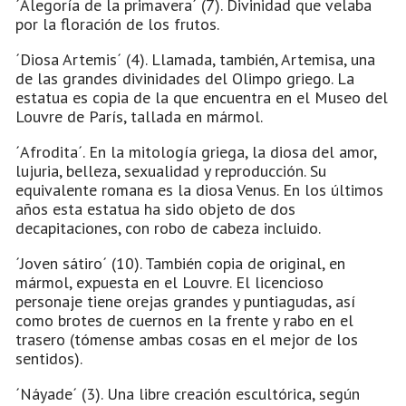
´Alegoría de la primavera´ (7). Divinidad que velaba
por la floración de los frutos.
´Diosa Artemis´ (4). Llamada, también, Artemisa, una
de las grandes divinidades del Olimpo griego. La
estatua es copia de la que encuentra en el Museo del
Louvre de París, tallada en mármol.
´Afrodita´. En la mitología griega, la diosa del amor,
lujuria, belleza, sexualidad y reproducción. Su
equivalente romana es la diosa Venus. En los últimos
años esta estatua ha sido objeto de dos
decapitaciones, con robo de cabeza incluido.
´Joven sátiro´ (10). También copia de original, en
mármol, expuesta en el Louvre. El licencioso
personaje tiene orejas grandes y puntiagudas, así
como brotes de cuernos en la frente y rabo en el
trasero (tómense ambas cosas en el mejor de los
sentidos).
´Náyade´ (3). Una libre creación escultórica, según