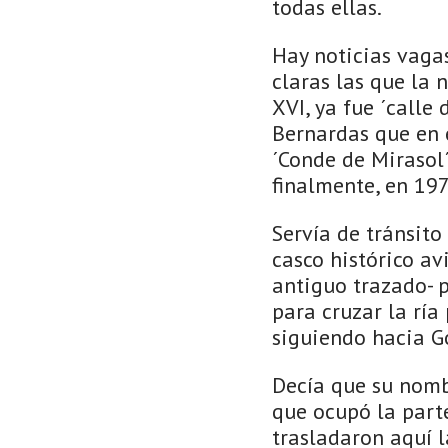
todas ellas.
Hay noticias vagas
claras las que la 
XVI, ya fue ´calle
Bernardas que en e
´Conde de Mirasol´
finalmente, en 197
Servía de tránsito
casco histórico av
antiguo trazado- p
para cruzar la ría
siguiendo hacia G
Decía que su nomb
que ocupó la part
trasladaron aquí l