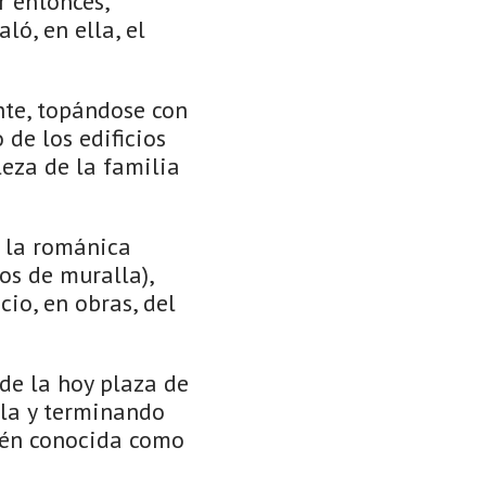
r entonces,
ló, en ella, el
onte, topándose con
de los edificios
leza de la familia
e la románica
os de muralla),
cio, en obras, del
de la hoy plaza de
ola y terminando
bién conocida como