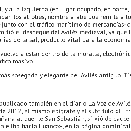
l, y a la izquierda (en lugar ocupado, en parte,
uaban los alfolíes, nombre árabe que remite a 
 -junto con el tráfico marítimo de mercancías- d
itió el despegue del Avilés medieval, ya que la
ias de la sal, producto vital para la economía
uelve a estar dentro de la muralla, electrónic
áfico masivo.
e más sosegada y elegante del Avilés antiguo. Ti
á publicado también en el diario La Voz de Avil
e 2012, el mismo epígrafe y el subtítulo «El 
uñana al puente San Sebastián, sirvió de cauce
ia e iba hacia Luanco», en la página dominical