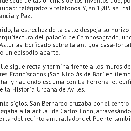
fue sede de las oficinas de los inventos que, po
dad: telégrafos y teléfonos. Y, en 1905 se insta
ancia y Paz.
rido, la estrechez de la calle despeja su horiz
arquitectura del palacio de Camposagrado, uno 
sturias. Edificado sobre la antigua casa-forta
do un episodio aparte.
lle sigue recta y termina frente a los muros d
res Franciscanos (San Nicolás de Bari en tiemp
ha -y haciendo esquina con La Ferrería- el edifi
 la Historia Urbana de Avilés.
te siglos, San Bernardo cruzaba por el centro 
egaba a la actual de Carlos Lobo, atravesánd
uerta -del recinto amurallado- del Puente tam