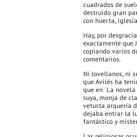
cuadrados de suel
destruido gran par
con huerta, iglesi
Hay, por desgracia
exactamente que Jo
copiando varios d
comentarios.
Ni Jovellanos, ni s
que Avilés ha teni
que en ´La novela 
suya, monja de cla
vetusta arquería d
dejaba entrar la 
fantástico y miste
Las religiosas oc