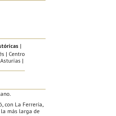
stóricas
|
és | Centro
Asturias |
iano.
, con La Ferrería,
o la más larga de