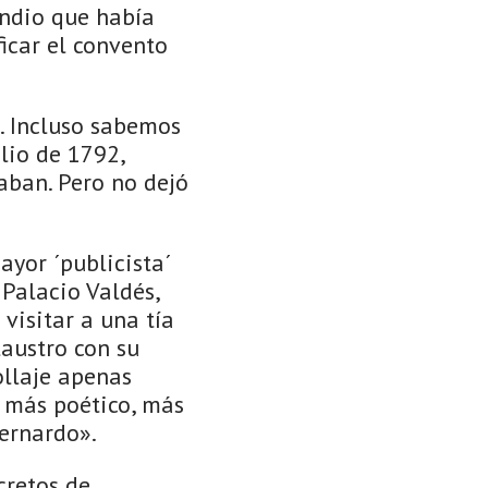
endio que había
ficar el convento
o. Incluso sabemos
lio de 1792,
aban. Pero no dejó
mayor ´publicista´
 Palacio Valdés,
visitar a una tía
laustro con su
ollaje apenas
a más poético, más
Bernardo».
cretos de