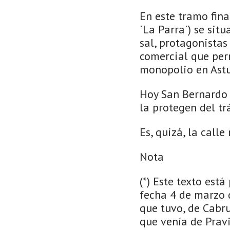
En este tramo fina
´La Parra´) se sit
sal, protagonistas
comercial que perm
monopolio en Astur
Hoy San Bernardo v
la protegen del tr
Es, quizá, la call
Nota
(*) Este texto est
fecha 4 de marzo d
que tuvo, de Cabr
que venía de Prav