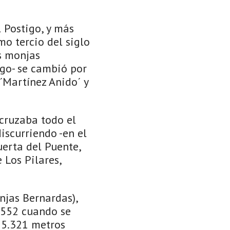
 Postigo, y más
mo tercio del siglo
as monjas
igo- se cambió por
´Martínez Anido´ y
 cruzaba todo el
iscurriendo -en el
uerta del Puente,
 Los Pilares,
njas Bernardas),
1552 cuando se
n 5.321 metros