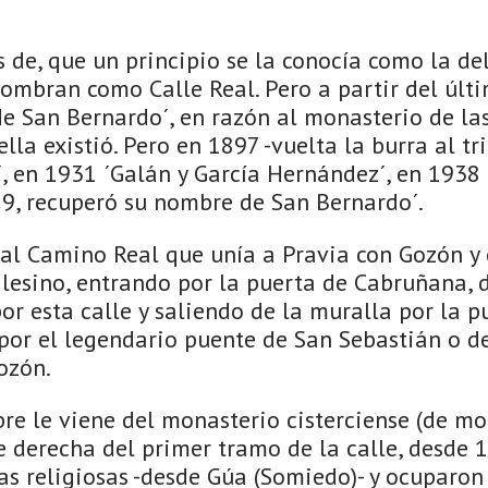
 de, que un principio se la conocía como la del
nombran como Calle Real. Pero a partir del últi
 de San Bernardo´, en razón al monasterio de l
lla existió. Pero en 1897 -vuelta la burra al tr
, en 1931 ´Galán y García Hernández´, en 1938 
9, recupe­ró su nombre de San Bernardo´.
 al Camino Real que unía a Pravia con Gozón y
ilesino, entrando por la puerta de Cabruñana, d
or esta calle y saliendo de la muralla por la p
 por el legendario puen­te de San Sebastián o de
ozón.
re le viene del monasterio cisterciense (de mo
e derecha del primer tramo de la calle, desde 
as religiosas -desde Gúa (Somiedo)- y ocuparo