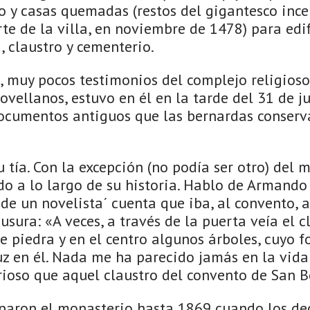
o y casas quemadas (restos del gigantesco inc
te de la villa, en noviembre de 1478) para edi
a, claustro y cementerio.
, muy pocos testimonios del complejo religios
vellanos, estuvo en él en la tarde del 31 de ju
ocumentos antiguos que las bernardas conserv
u tía. Con la excepción (no podía ser otro) del 
do a lo largo de su historia. Hablo de Armando
de un novelista´ cuenta que iba, al convento, a 
usura: «A veces, a través de la puerta veía el c
e piedra y en el centro algunos árboles, cuyo f
luz en él. Nada me ha parecido jamás en la vid
rioso que aquel claustro del convento de San 
uparon el monasterio hasta 1869 cuando los de