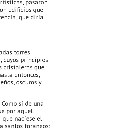
rtísticas, pasaron
on edificios que
encia, que diría
adas torres
, cuyos principios
s cristaleras que
hasta entonces,
ños, oscuros y
. Como si de una
ue por aquel
 que naciese el
 a santos foráneos: