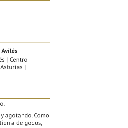
 Avilés
|
és | Centro
Asturias |
o.
o y agotando. Como
 tierra de godos,