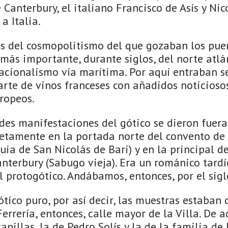
 Canterbury, el italiano Francisco de Asís y Nic
a Italia.
s del cosmopolitismo del que gozaban los puer
l más importante, durante siglos, del norte atlá
acionalismo vía marítima. Por aquí entraban se
arte de vinos franceses con añadidos noticioso
ropeos.
des manifestaciones del gótico se dieron fuera
etamente en la portada norte del convento de 
ia de San Nicolás de Bari) y en la principal de
nterbury (Sabugo vieja). Era un románico tardí
l protogótico. Andábamos, entonces, por el siglo
tico puro, por así decir, las muestras estaban 
errería, entonces, calle mayor de la Villa. De a
pillas, la de Pedro Solís y la de la familia de L