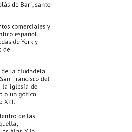
olás de Bari, santo
tos comerciales y
ntico español.
das de York y
s de
 de la ciudadela
San Francisco del
 la iglesia de
o o un gótico
 XIII.
dentro de las
quella,
as Alas. Y la