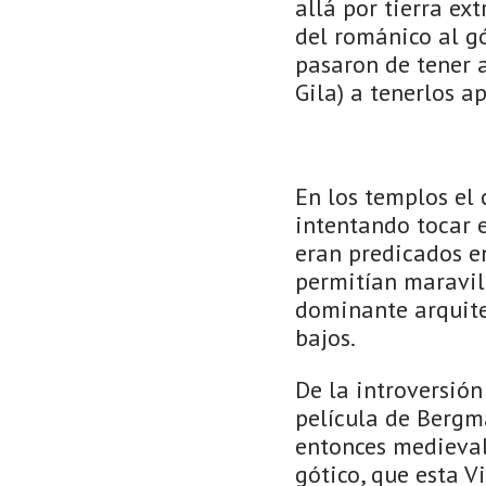
allá por tierra ex
del románico al gó
pasaron de tener a
Gila) a tenerlos a
En los templos el 
intentando tocar e
eran predicados en
permitían maravill
dominante arquite
bajos.
De la introversión
película de Bergm
entonces medieval
gótico, que esta V