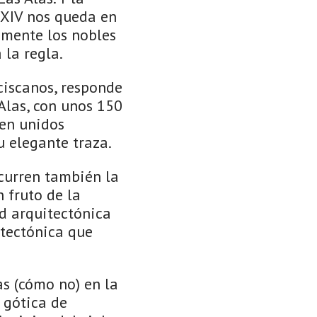
 XIV nos queda en
amente los nobles
la regla.
nciscanos, responde
 Alas, con unos 150
ten unidos
u elegante traza.
ncurren también la
 fruto de la
d arquitectónica
itectónica que
as (cómo no) en la
 gótica de