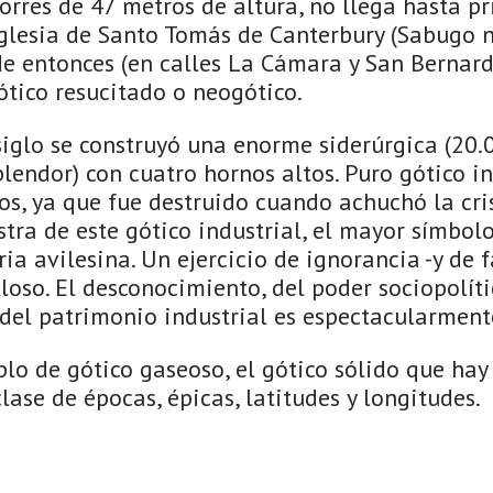
torres de 47 metros de altura, no llega hasta pr
iglesia de Santo Tomás de Canterbury (Sabugo n
de entonces (en calles La Cámara y San Bernard
ótico resucitado o neogótico.
siglo se construyó una enorme siderúrgica (20.
lendor) con cuatro hornos altos. Puro gótico in
s, ya que fue destruido cuando achuchó la cris
tra de este gótico industrial, el mayor símbol
ria avilesina. Un ejercicio de ignorancia -y de 
loso. El desconocimiento, del poder sociopolíti
 del patrimonio industrial es espectacularment
lo de gótico gaseoso, el gótico sólido que ha
clase de épocas, épicas, latitudes y longitudes.