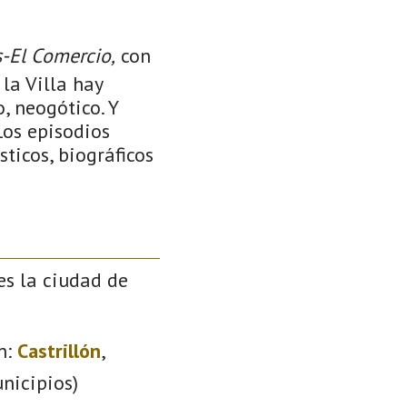
s-El Comercio,
con
la Villa hay
, neogótico. Y
Los episodios
sticos, biográficos
es la ciudad de
n:
Castrillón
,
nicipios)