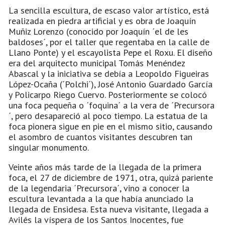
La sencilla escultura, de escaso valor artístico, está
realizada en piedra artificial y es obra de Joaquín
Muñiz Lorenzo (conocido por Joaquín ´el de les
baldoses´, por el taller que regentaba en la calle de
Llano Ponte) y el escayolista Pepe el Roxu. El diseño
era del arquitecto municipal Tomás Menéndez
Abascal y la iniciativa se debía a Leopoldo Figueiras
López-Ocaña (´Polchi´), José Antonio Guardado García
y Policarpo Riego Cuervo. Posteriormente se colocó
una foca pequeña o ´foquina´ a la vera de ´Precursora
´, pero desapareció al poco tiempo. La estatua de la
foca pionera sigue en pie en el mismo sitio, causando
el asombro de cuantos visitantes descubren tan
singular monumento.
Veinte años más tarde de la llegada de la primera
foca, el 27 de diciembre de 1971, otra, quizá pariente
de la legendaria ´Precursora´, vino a conocer la
escultura levantada a la que había anunciado la
llegada de Ensidesa. Esta nueva visitante, llegada a
Avilés la víspera de los Santos Inocentes, fue