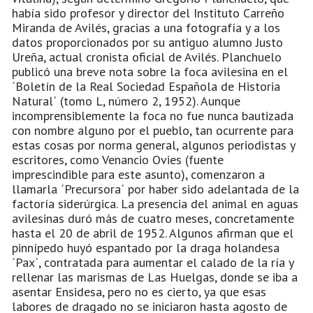
había sido profesor y director del Instituto Carreño
Miranda de Avilés, gracias a una fotografía y a los
datos proporcionados por su antiguo alumno Justo
Ureña, actual cronista oficial de Avilés. Planchuelo
publicó una breve nota sobre la foca avilesina en el
´Boletín de la Real Sociedad Española de Historia
Natural´ (tomo L, número 2, 1952). Aunque
incomprensiblemente la foca no fue nunca bautizada
con nombre alguno por el pueblo, tan ocurrente para
estas cosas por norma general, algunos periodistas y
escritores, como Venancio Ovies (fuente
imprescindible para este asunto), comenzaron a
llamarla ´Precursora´ por haber sido adelantada de la
factoría siderúrgica. La presencia del animal en aguas
avilesinas duró más de cuatro meses, concretamente
hasta el 20 de abril de 1952. Algunos afirman que el
pinnípedo huyó espantado por la draga holandesa
´Pax´, contratada para aumentar el calado de la ría y
rellenar las marismas de Las Huelgas, donde se iba a
asentar Ensidesa, pero no es cierto, ya que esas
labores de dragado no se iniciaron hasta agosto de