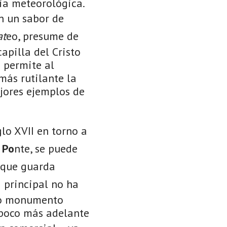
cia meteorológica.
an un sabor de
at
eo, presume de
apilla del Cristo
a permite al
más rutilante la
ejores ejemplos de
glo XVII en torno a
 Po
nte, se puede
, que guarda
 principal no ha
ado monumento
 poco más adelante