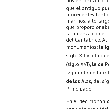
nos encontramos 
que el antiguo pu
procedentes tanto
marinos, a lo larg
que proporcionaba 
la pujanza comerci
del Cantábrico. Al
monumentos:
la i
siglo XII y a la q
(siglo XVI),
la
de P
izquierdo de la ig
de los Al
as, del si
Principado.
En el decimonóni
conjunto escultór