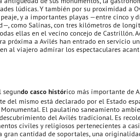
a antigüedad de sus monumentos, la gastronom
ades lúdicas. Y también por su proximidad a Ov
 peaje, y a importantes playas —entre cinco y d
d—, como Salinas, con tres kilómetros de longi
 todas ellas en el vecino concejo de Castrillón. 
era próxima a Avilés han entrado en servicio u
en al viajero admirar los espectaculares acant
l segun
do casco histór
ico más importante de A
rte del mismo está declarado por el Estado es
co Monumental. El paulatino saneamiento ambie
edescubrimiento del Avilés tradicional. Es recol
tos civiles y religiosos pertenecientes a casi
a gran cantidad de soportales, una originalida