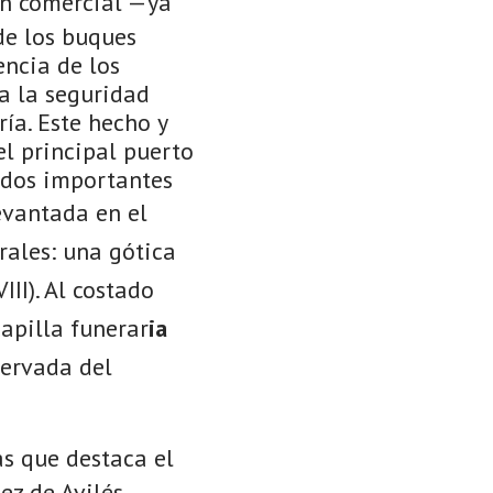
ón comercial —ya
de los buques
encia de los
 a la seguridad
ría. Este hecho y
el principal puerto
n dos importantes
levantada en el
erales: una gótica
III). Al costado
capilla funerar
ia
servada del
as que destaca el
z de Avilés,