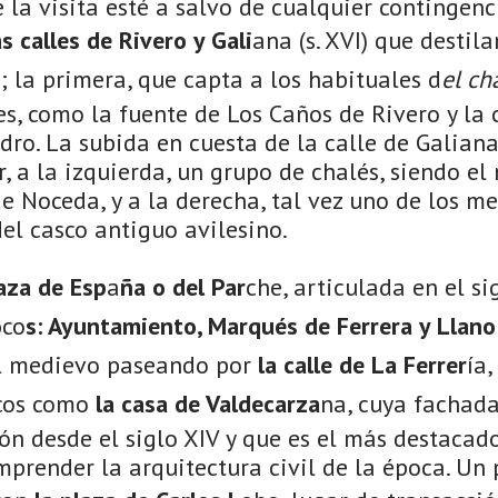
e la visita esté a salvo de cualquier contingen
as calles de Rivero y Gali
ana (s. XVI) que destil
 la primera, que capta a los habituales d
el ch
s, como la fuente de Los Caños de Rivero y la c
dro. La subida en cuesta de la calle de Galian
, a la izquierda, un grupo de chalés, siendo el 
de Noceda, y a la derecha, tal vez uno de los m
el casco antiguo avilesino.
laza de Esp
a
ña o del Par
che, articulada en el si
o
co
s: Ayuntamiento, Marqués de Ferrera y Llano
el medievo paseando por
la calle de La Ferrer
ía
cos como
la casa de Valdecarza
na, cuya fachada
ión desde el siglo XIV y que es el más destac
mprender la arquitectura civil de la época. Un