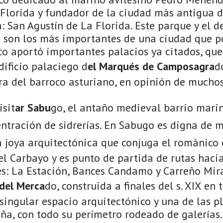
Florida y fundador de la ciudad más antigua d
 San Agustín de La Florida. Este parque y el d
 son los más importantes de una ciudad que 
oco aportó importantes palacios ya citados, q
dificio palaciego d
el Marqués de Camposagra
d
a del barroco asturiano, en opinión de muchos
isit
ar Sabu
go, el antaño medieval barrio marin
entración de sidrerías. En Sabugo es digna de
 joya arquitectónica que conjuga el románico c
el Carbayo y es punto de partida de rutas hacia
és: La Estación, Bances Candamo y Carreño Mir
 del Merca
do, construida a finales del s. XIX en
singular espacio arquitectónico y una de las 
ña, con todo su perímetro rodeado de galerías.