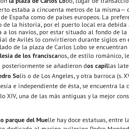
con
la plaza de Carlos Lo
bo, lugar de transacci
erto estaba a cincuenta metros de la misma— 
 de España como de países europeos. La prefer
o de la historia, por el puerto local era debida
a los navíos, por estar situado al fondo de la 
al de Avilés lo convirtieron durante siglos en 
 lado de la plaza de Carlos Lobo se encuentra
glesia de los francisca
nos, de estilo románico, 
ue posteriormente se añadieron d
os capil
las lat
edro So
lís o de Los Angeles, y otra barroca (s. XV
lesia e independiente de ésta, se encuentra la 
glo XIV, una de las más antiguas y la mejor con
co parque del Mue
lle hay doce estatuas, entre l
ico dedicado al marino avilesino Pedro Menénde