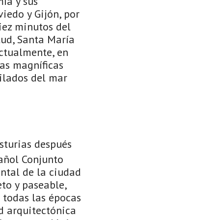
ía y sus
iedo y Gijón, por
iez minutos del
tud, Santa María
Actualmente, en
nas magníficas
ilados del mar
sturias después
pañol Conjunto
ntal de la ciudad
eto y paseable,
 todas las épocas
d arquitectónica