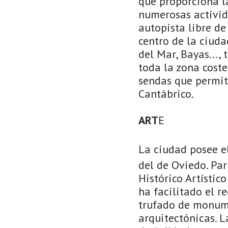
que proporciona l
numerosas activid
autopista libre de
centro de la ciuda
del Mar, Bayas...,
toda la zona cost
sendas que permit
Cantábrico.
ART
E
La ciudad posee e
del de Oviedo. Pa
Histórico Artísti
ha facilitado el r
trufado de monumen
arquitectónicas. L