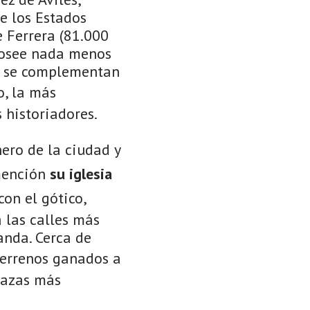
e los Estados
e Ferrera (81.000
posee nada menos
ue se complementan
o, la más
 historiadores.
ero de la ciudad y
 mención
su iglesia
on el gótico,
 las calles más
anda. Cerca de
 terrenos ganados a
plazas más