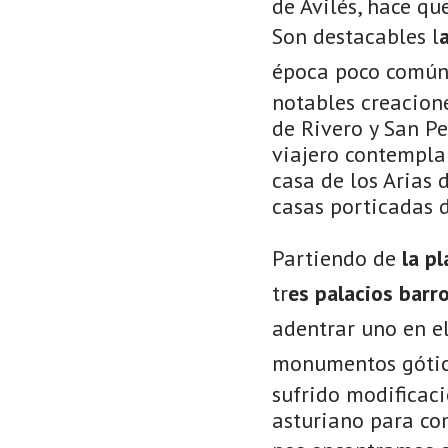
de Avilés, hace qu
Son destacables l
época poco común;
notables creacione
de Rivero y San Pe
viajero contemplar
casa de los Arias 
casas porticadas d
Partiendo de
la p
tr
es palacios barr
adentrar uno en 
monumentos góti
sufrido modificac
asturiano para co