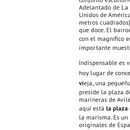
Adelantado de La 
Unidos de América:
metros cuadrados)
que doce. El barr
con el magnífico e
importante muestr
Indispensable es v
hoy lugar de conc
vi
eja, una pequeña
preside la plaza d
marineras de Avil
aquí está
la plaza
la marisma. Es un 
originales de Espa