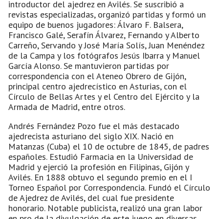
introductor del ajedrez en Avilés. Se suscribió a
revistas especializadas, organizó partidas y formó un
equipo de buenos jugadores: Álvaro F. Balsera,
Francisco Galé, Serafín Álvarez, Fernando y Alberto
Carreño, Servando y José María Solís, Juan Menéndez
de la Campa y los fotógrafos Jesús Ibarra y Manuel
García Alonso. Se mantuvieron partidas por
correspondencia con el Ateneo Obrero de Gijón,
principal centro ajedrecístico en Asturias, con el
Círculo de Bellas Artes y el Centro del Ejército y la
Armada de Madrid, entre otros.
Andrés Fernández Pozo fue el más destacado
ajedrecista asturiano del siglo XIX. Nació en
Matanzas (Cuba) el 10 de octubre de 1845, de padres
españoles. Estudió Farmacia en la Universidad de
Madrid y ejerció la profesión en Filipinas, Gijón y
Avilés. En 1888 obtuvo el segundo premio en el I
Torneo Español por Correspondencia. Fundó el Círculo
de Ajedrez de Avilés, del cual fue presidente
honorario. Notable publicista, realizó una gran labor
en pro de la divulgación de este juego en diversas