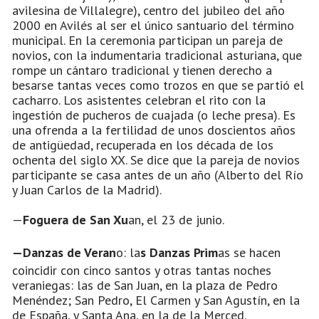
avilesina de Villalegre), centro del jubileo del año
2000 en Avilés al ser el único santuario del término
municipal. En la ceremonia participan un pareja de
novios, con la indumentaria tradicional asturiana, que
rompe un cántaro tradicional y tienen derecho a
besarse tantas veces como trozos en que se partió el
cacharro. Los asistentes celebran el rito con la
ingestión de pucheros de cuajada (o leche presa). Es
una ofrenda a la fertilidad de unos doscientos años
de antigüedad, recuperada en los década de los
ochenta del siglo XX. Se dice que la pareja de novios
participante se casa antes de un año (Alberto del Río
y Juan Carlos de la Madrid).
—
Foguera de San Xu
an, el 23 de junio.
—Danzas de Veran
o: la
s Danzas Prim
as se hacen
coincidir con cinco santos y otras tantas noches
veraniegas: las de San Juan, en la plaza de Pedro
Menéndez; San Pedro, El Carmen y San Agustín, en la
de España, y Santa Ana, en la de la Merced.