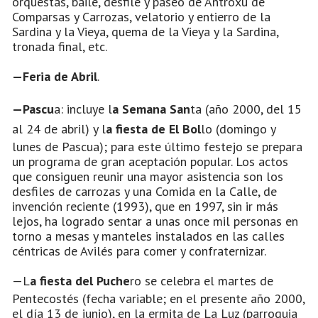
orquestas, baile, desfile y paseo de Antroxu de
Comparsas y Carrozas, velatorio y entierro de la
Sardina y la Vieya, quema de la Vieya y la Sardina,
tronada final, etc.
—Feria de Abril
.
—Pascu
a: incluye l
a Semana San
ta (año 2000, del 15
al 24 de abril) y l
a fiesta de El Bol
lo (domingo y
lunes de Pascua); para este último festejo se prepara
un programa de gran aceptación popular. Los actos
que consiguen reunir una mayor asistencia son los
desfiles de carrozas y una Comida en la Calle, de
invención reciente (1993), que en 1997, sin ir más
lejos, ha logrado sentar a unas once mil personas en
torno a mesas y manteles instalados en las calles
céntricas de Avilés para comer y confraternizar.
—L
a fiesta del Puche
ro se celebra el martes de
Pentecostés (fecha variable; en el presente año 2000,
el día 13 de junio), en la ermita de La Luz (parroquia