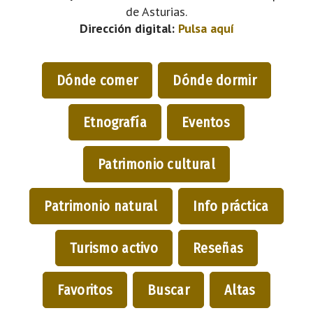
de Asturias.
Dirección digital:
Pulsa aquí
Dónde comer
Dónde dormir
Etnografía
Eventos
Patrimonio cultural
Patrimonio natural
Info práctica
Turismo activo
Reseñas
Favoritos
Buscar
Altas