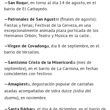
—San Roqu
e, en torno al día 14 de agosto, en el
barrio de El Carbayedo.
—Patronales de San Agust
ín (finales de agosto):
Fiestas y ferias; Festival de la Cerveza, en una
excepcionalmente animada plaza porticada de los
Hermanos Orbón; Teatro y Música en la calle...
—Virgen de Covadong
a, día 8 de septiembre, en el
barrio de Versalles.
—Santísimo Cristo de la Misericord
ia (mes de
septiembre), en el barrio de La Carriona, en fechas
coincidentes con festivos.
—Amagüest
u, degustación popular de castañas
asadas acompañadas de sidra dulce
(sidra del
duer
nu), en noviembre.
—Santa Bárbar
a, el día 4 de diciembre, en el barrio de