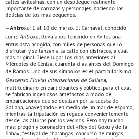
calles avilesinas, con un despliegue realmente
importante de carrozas y personajes, haciendo las
delicias de los más pequeños.
—Antro
xu: 1 al 10 de marzo. El Carnaval, conocido
com
o Antro
xu, lleva años teniendo en Avilés una
entusiasta acogida, con miles de personas que lo
disfrutan y se lanzan a la calle con disfraces, a cual
más original. Tiene lugar los días anteriores al
Miércoles de Ceniza, cuarenta días antes del Domingo
de Ramos. Uno de sus símbolos es el particularísim
o
Descenso Fluvial Internacional de Galian
a,
multitudinario en participantes y público, para el cual
se fabrican ingeniosos artefactos a modo de
embarcaciones que se deslizan por la cuesta de
Galiana, «navegando» en medio de un mar de espuma,
mientras la tripulación es regada convenientemente
desde las alturas por los vecinos. Pero hay mucho
más: pregón y coronación del «Rey del Goxu y de la
Faba», festival de charangas, concurso de murgas,