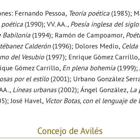
iones: Fernando Pessoa,
Teoría poética
(1985); M
 poética
(1990); VV. AA.,
Poesía inglesa del sigl
e Babilonia
(1994); Ramón de Campoamor,
Poét
stébanez Calderón
(1996); Dolores Medio,
Celda
umo del Vesubio
(1997); Enrique Gómez Carrillo
ique Gómez Carrillo,
En plena bohemia
(1999);
osas por el estilo
(2001); Urbano González Serr
 AA.,
Líneas urbanas
(2002); Ángel González,
La 
5); José Havel,
Víctor Botas, con el lenguaje de 
Concejo de Avilés