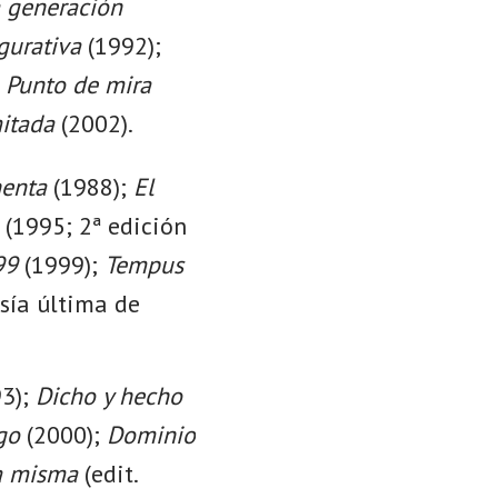
 generación
gurativa
(1992);
;
Punto de mira
mitada
(2002).
henta
(1988);
El
(1995; 2ª edición
99
(1999);
Tempus
esía última de
3);
Dicho y hecho
go
(2000);
Dominio
a misma
(edit.