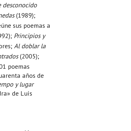
e desconocido
nedas
(1989);
eúne sus poemas a
992);
Principios y
ores;
Al doblar la
trados
(2005);
 101 poemas
cuarenta años de
empo y lugar
dra» de Luis