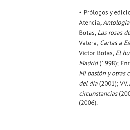
• Prólogos y edic
Atencia,
Antología
Botas,
Las rosas d
Valera,
Cartas a E
Víctor Botas,
El h
Madrid
(1998); Enr
Mi bastón y otras c
del día
(2001); VV.
circunstancias
(200
(2006).