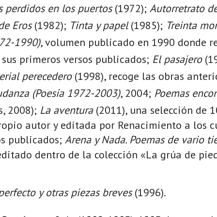
 perdidos en los puertos
(1972);
Autorretrato d
de Eros
(1982);
Tinta y papel
(1985);
Treinta mo
972-1990)
, volumen publicado en 1990 donde r
e sus primeros versos publicados;
El pasajero
(1
erial perecedero
(1998), recoge las obras anteri
danza (Poesía 1972-2003)
, 2004;
Poemas encon
s, 2008);
La aventura
(2011), una selección de
propio autor y editada por Renacimiento a los 
os publicados;
Arena y Nada. Poemas de vario ti
editado dentro de la colección «La grúa de pie
 perfecto y otras piezas breves
(1996).