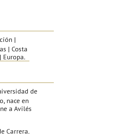
ción |
as | Costa
| Europa.
niversidad de
io, nace en
ne a Avilés
e Carrera.