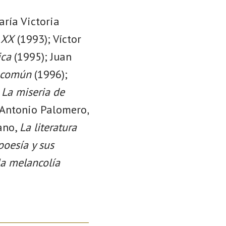
aría Victoria
o XX
(1993); Víctor
ica
(1995); Juan
 común
(1996);
,
La miseria de
 Antonio Palomero,
ano,
La literatura
poesía y sus
la melancolía