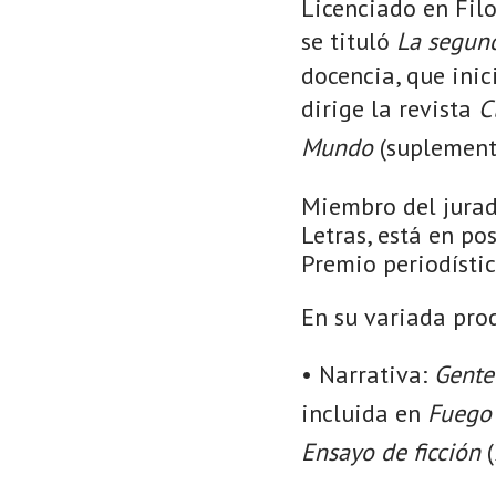
Licenciado en Fil
se tituló
La segund
docencia, que inic
dirige la revista
C
Mundo
(suplement
Miembro del jurado
Letras, está en po
Premio periodísti
En su variada prod
• Narrativa:
Gente
incluida en
Fuego
Ensayo de ficción
(