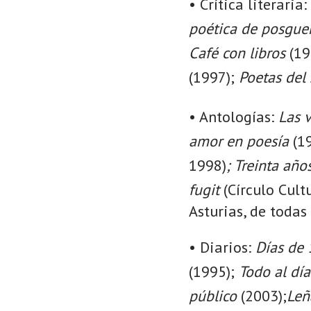
• Crítica literaria:
poética de posgue
Café con libros
(19
(1997);
Poetas del 
• Antologías:
Las v
amor en poesía
(1
1998)
;
Treinta año
fugit
(Círculo Cult
Asturias, de todas 
• Diarios:
Días de
(1995);
Todo al día
público
(2003);
Leñ