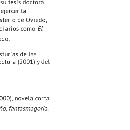
su tesis doctoral
jercer la
sterio de Oviedo,
 diarios como
El
edo.
turias de las
ctura (2001) y del
000), novela corta
ño, fantasmagoría.