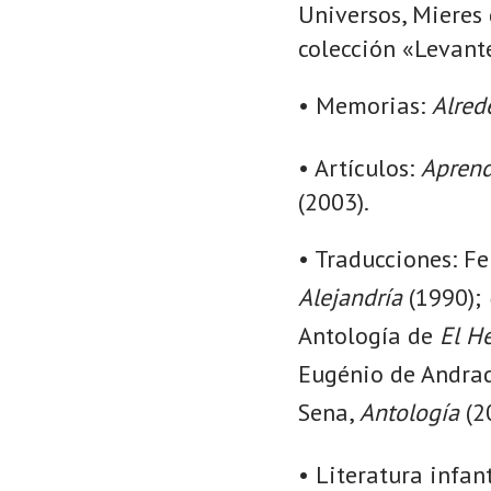
Universos, Mieres
colección «Levante
• Memorias:
Alred
• Artículos:
Aprend
(2003).
• Traducciones: F
Alejandría
(1990);
Antología de
El H
Eugénio de Andra
Sena,
Antología
(2
• Literatura infant