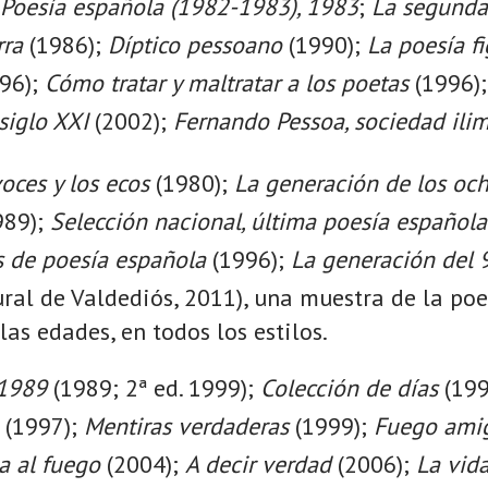
Poesía española (1982-1983), 1983
;
La segunda
rra
(1986);
Díptico pessoano
(1990);
La poesía fi
96);
Cómo tratar y maltratar a los poetas
(1996)
siglo XXI
(2002);
Fernando Pessoa, sociedad ili
oces y los ecos
(1980);
La generación de los oc
989);
Selección nacional, última poesía española
s de poesía española
(1996);
La generación del 
ural de Valdediós, 2011), una muestra de la po
las edades, en todos los estilos.
 1989
(1989; 2ª ed. 1999);
Colección de días
(199
(1997);
Mentiras verdaderas
(1999);
Fuego ami
a al fuego
(2004);
A decir verdad
(2006);
La vid