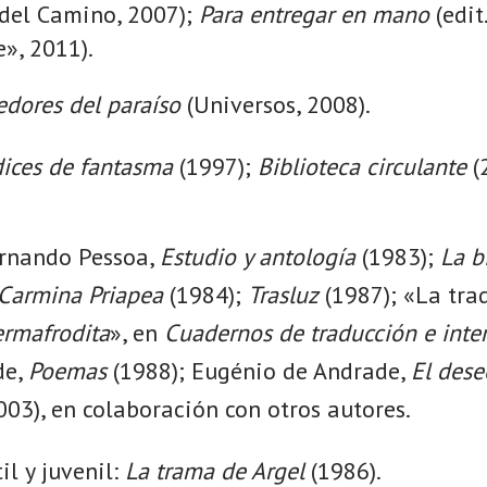
 del Camino, 2007);
Para entregar en mano
(edit.
», 2011).
edores del paraíso
(Universos, 2008).
ices de fantasma
(1997);
Biblioteca circulante
(
ernando Pessoa,
Estudio y antología
(1983);
La b
Carmina Priapea
(1984);
Trasluz
(1987); «La trad
ermafrodita
», en
Cuadernos de traducción e inte
de,
Poemas
(1988); Eugénio de Andrade,
El dese
003), en colaboración con otros autores.
il y juvenil:
La trama de Argel
(1986).