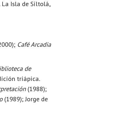
 La Isla de Siltolá,
2000);
Café Arcadia
iblioteca de
ición triápica.
rpretación
(1988);
o
(1989); Jorge de