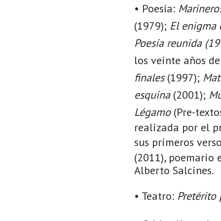
• Poesía:
Marineros
(1979);
El enigma 
Poesía reunida (1
los veinte años d
finales
(1997);
Mat
esquina
(2001);
Mu
Légamo
(Pre-texto
realizada por el 
sus primeros vers
(2011), poemario 
Alberto Salcines.
• Teatro:
Pretérito