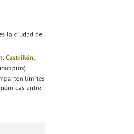
es la ciudad de
n:
Castrillón
,
nicipios)
omparten límites
conómicas entre