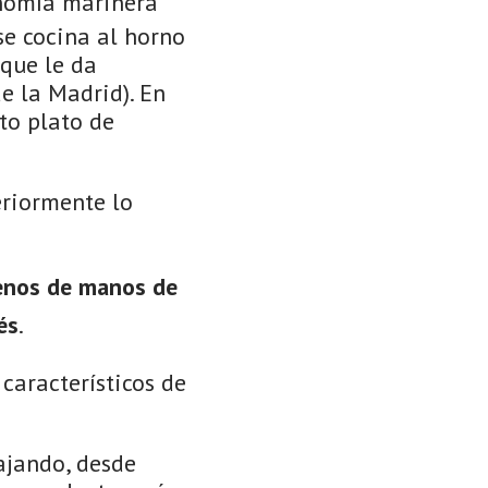
onomía marinera
se cocina al horno
 que le da
de la Madrid). En
to plato de
eriormente lo
lenos de manos de
és
.
característicos de
ajando, desde