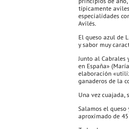
principios de año
típicamente aviles
especialidades co
Avilés.
El queso azul de L
y sabor muy caract
Junto al Cabrales 
en España» (María 
elaboración «util
ganaderos de la c
Una vez cuajada, s
Salamos el queso 
aproximado de 45 