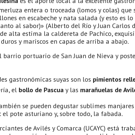
ilesina
es el aporte local a la excelente gastr
merluza entera o troceada (lomos y colas) que 
illones en escabeche y nata salada (y esto es lo
anto al sabor)» (Alberto del Río y Juan Carlos 
e alta estima la caldereta de Pachico, exquisi
duros y mariscos en capas de arriba a abajo.
l barrio portuario de San Juan de Nieva y post
des gastronómicas suyas son los
pimientos rel
ería, el
bollo de Pascua
y las
marañuelas de Avil
también se pueden degustar sublimes manjares 
: el pote asturiano y, sobre todo, la fabada.
ciantes de Avilés y Comarca (UCAYC) está trab