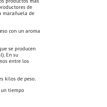
los productos más
productores de
la marañuela de
queso con un aroma
 que se producen
). En su
mos entre los
s kilos de peso.
r un tiempo