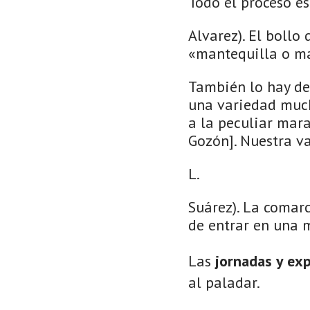
Todo el proceso es
Alvarez). El bollo
«mantequilla o ma
También lo hay de 
una variedad mucho
a la peculiar mara
Gozón]. Nuestra va
L.
Suárez). La comar
de entrar en una 
Las
jornadas y ex
al paladar.