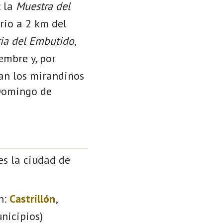
: la
Muestra del
rio a 2 km del
ia del Embutido,
embre y, por
tan los mirandinos
 Domingo de
es la ciudad de
n:
Castrillón
,
nicipios)