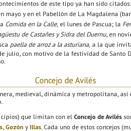
ontecimientos de este tipo ya han sido citados
n mayo y en el Pabellón de La Magdalena (bar
la
Comida en la Calle,
el lunes de Pascua; la
Fer
güestu de Castañes y Sidra del Duernu
, en novi
esca
paella de arroz a la asturiana,
a la que invi
de julio, con motivo de la festividad de Santo
o.
Concejo de Avilés
nera, medieval, dinámica y metropolitana, así 
.
cipios) que limitan con el
Concejo de Avilés
so
s
,
Gozón
y
Illas
. Cada uno de estos concejos (mu