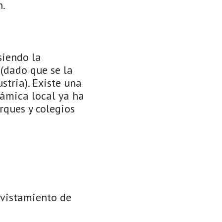
n.
siendo la
 (dado que se la
tria). Existe una
rámica local ya ha
rques y colegios
avistamiento de