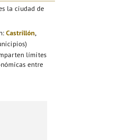
es la ciudad de
n:
Castrillón
,
nicipios)
omparten límites
conómicas entre