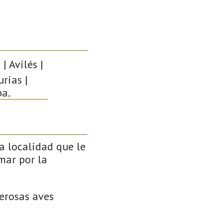
| Avilés |
rias |
pa.
la localidad que le
mar por la
erosas aves