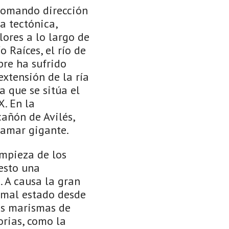
 tomando dirección
a tectónica,
ores a lo largo de
 Raíces, el río de
pre ha sufrido
xtensión de la ría
 que se sitúa el
X. En la
cañón de Avilés,
alamar gigante.
impieza de los
esto una
 A causa la gran
 mal estado desde
uas marismas de
orias, como la