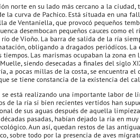
ción norte en su lado más cercano a la ciudad,
de la curva de Pachico. Está situada en una fall
la de Ventaniella, que provocó pequeños tembl
 cuenca desembocan pequeños cauces como el río
río de Vioño. La barra de salida de la ría siem
atación, obligando a dragados periódicos. La e
s tiempos. Las marismas ocupaban la zona en la
Muelle, siendo desecadas a finales del siglo XI
ía, a pocas millas de la costa, se encuentra el 
que se tiene constancia de la existencia del c
 se está realizando una importante labor de l
 de la ría si bien recientes vertidos han supu
onal de sus aguas después de aquella limpieza.
décadas pasadas, habían dejado la ría en muy
ecológico. Aun así, quedan restos de las antig
co, sobre todo por la presencia de aves migrat