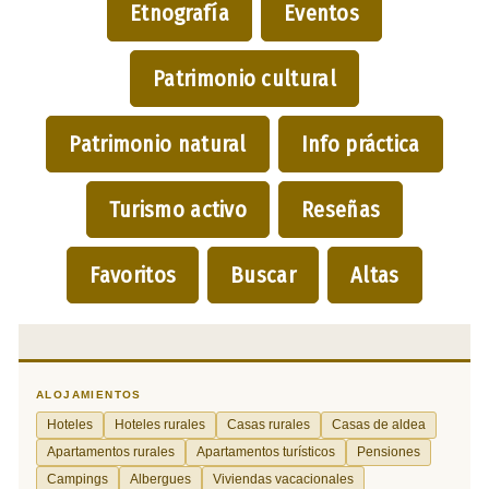
Etnografía
Eventos
Patrimonio cultural
Patrimonio natural
Info práctica
Turismo activo
Reseñas
Favoritos
Buscar
Altas