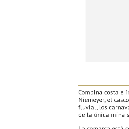
Combina costa e in
Niemeyer, el casco
fluvial, los carna
de la única mina 
La comarca está c