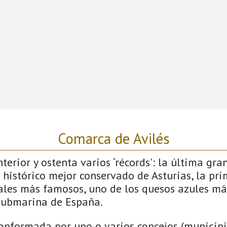
Comarca de Avilés
terior y ostenta varios ‘récords': la última gra
 histórico mejor conservado de Asturias, la pri
vales más famosos, uno de los quesos azules má
submarina de España.
onformada por uno o varios concejos (municipio