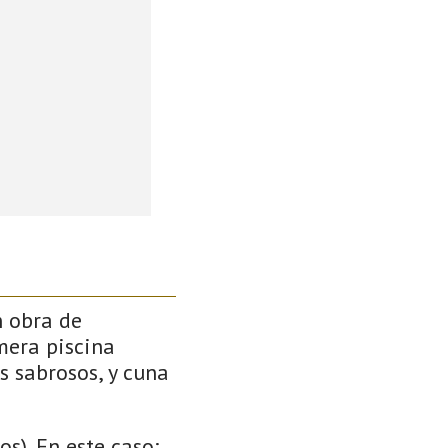
n obra de
mera piscina
s sabrosos, y cuna
s). En este caso: