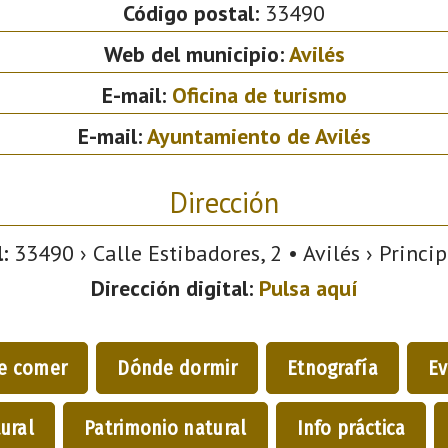
Código postal:
33490
Web del municipio:
Avilés
E-mail:
Oficina de turismo
E-mail:
Ayuntamiento de Avilés
Dirección
:
33490 › Calle Estibadores, 2 • Avilés › Princi
Dirección digital:
Pulsa aquí
e comer
Dónde dormir
Etnografía
Ev
ural
Patrimonio natural
Info práctica