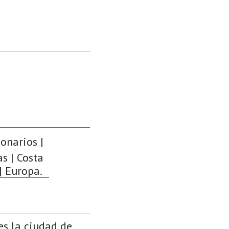
onarios |
as | Costa
| Europa.
es la ciudad de