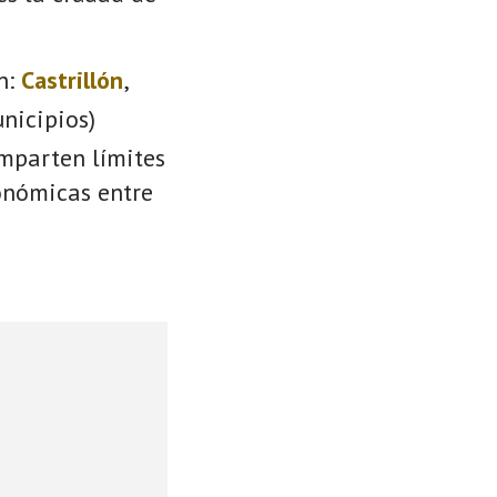
n:
Castrillón
,
nicipios)
omparten límites
conómicas entre