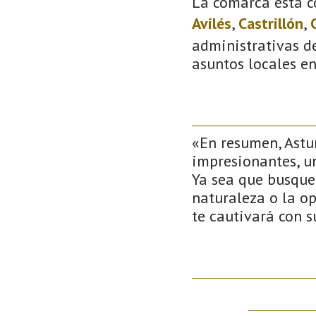
La comarca está c
Avilés
,
Castrillón
,
administrativas de
asuntos locales e
«En resumen, Astu
impresionantes, u
Ya sea que busque
naturaleza o la op
te cautivará con s