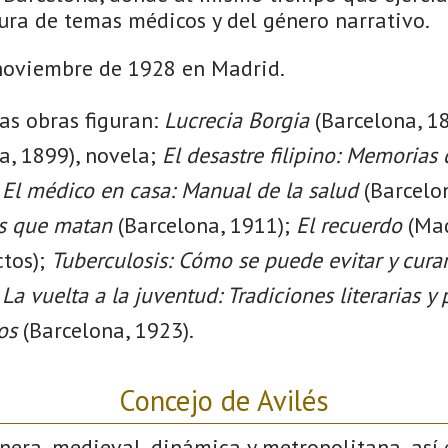
tura de temas médicos y del género narrativo.
 noviembre de 1928 en Madrid.
as obras figuran:
Lucrecia Borgia
(Barcelona, 1
a, 1899), novela;
El desastre filipino: Memorias
;
El médico en casa: Manual de la salud
(Barcelo
as que matan
(Barcelona, 1911);
El recuerdo
(Mad
ctos);
Tuberculosis: Cómo se puede evitar y cura
;
La vuelta a la juventud: Tradiciones literarias y
os
(Barcelona, 1923).
Concejo de Avilés
nera, medieval, dinámica y metropolitana, así 