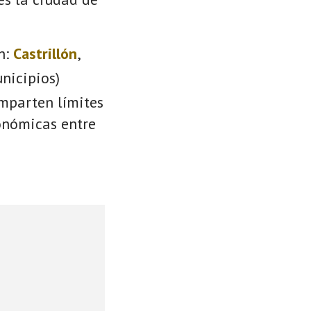
n:
Castrillón
,
nicipios)
omparten límites
conómicas entre