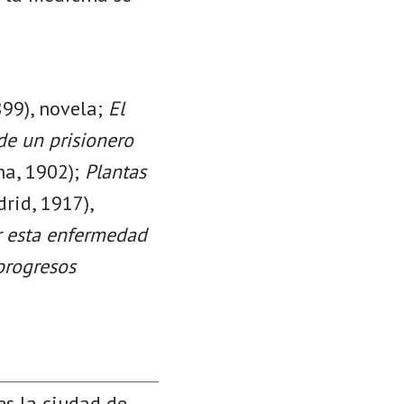
899), novela;
El
 de un prisionero
na, 1902);
Plantas
rid, 1917),
r esta enfermedad
 progresos
es la ciudad de