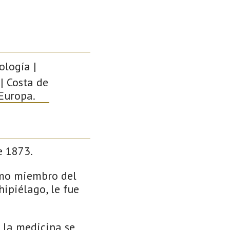
ología |
 | Costa de
 Europa.
e 1873.
omo miembro del
hipiélago, le fue
 la medicina se