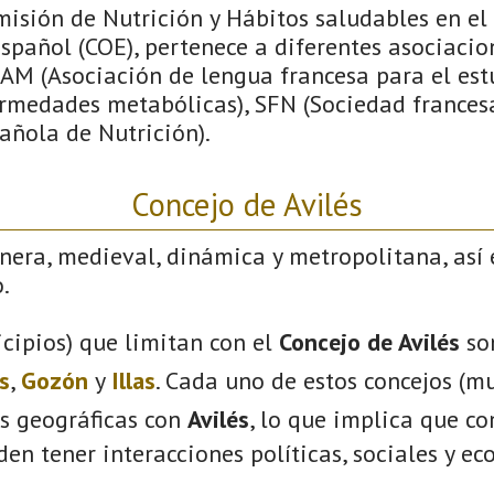
isión de Nutrición y Hábitos saludables en el
spañol (COE), pertenece a diferentes asociacio
IAM (Asociación de lengua francesa para el est
ermedades metabólicas), SFN (Sociedad francesa
añola de Nutrición).
Concejo de Avilés
nera, medieval, dinámica y metropolitana, así 
.
cipios) que limitan con el
Concejo de Avilés
so
s
,
Gozón
y
Illas
. Cada uno de estos concejos (mu
s geográficas con
Avilés
, lo que implica que c
eden tener interacciones políticas, sociales y e