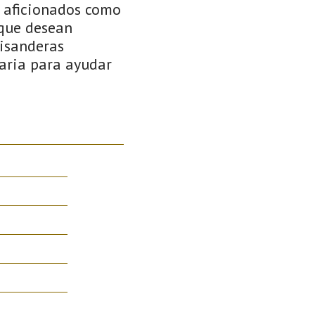
a aficionados como
 que desean
uisanderas
naria para ayudar