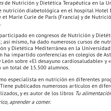
es
de Nutrición y Dietética Terapéutica en la U
e nutrición diabetológica en el hospital Hotel 
 et Marie Curie de París (Francia) y de Nutrici
.
articipado en congresos de Nutrición y Dietét
a; así mismo, ha dado numerosos cursos de nutr
ión y Dietética Mediterránea en la Universida
n ha impartido conferencias en colegios de Ast
 y León sobre «El desayuno cardiosaludable» y 
a un total de 15.500 alumnos.
mo especialista en nutrición en diferentes pr
. Tiene publicados numerosos artículos en difer
lizados, y es autor de los libros
Tu alimentació
rico, aprender a comer
.