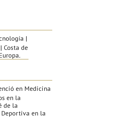
cnología |
 | Costa de
 Europa.
icenció en Medicina
os en la
é de la
 Deportiva en la