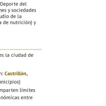
 Deporte del
nes y sociedades
udio de la
 de nutrición) y
es la ciudad de
n:
Castrillón
,
nicipios)
omparten límites
conómicas entre