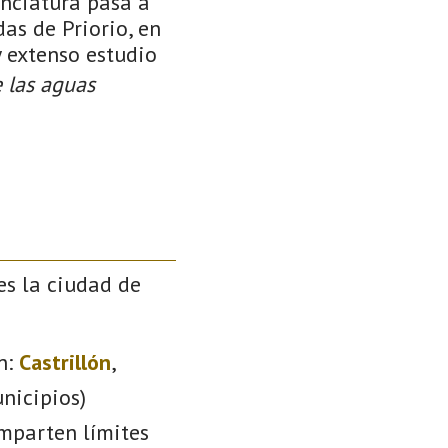
enciatura pasa a
as de Priorio, en
y extenso estudio
e las aguas
es la ciudad de
n:
Castrillón
,
nicipios)
omparten límites