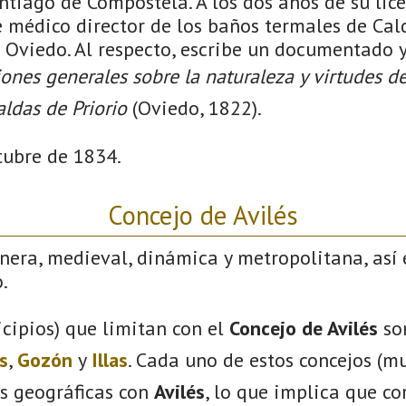
ntiago de Compostela. A los dos años de su lic
 médico director de los baños termales de Cald
 Oviedo. Al respecto, escribe un documentado 
ones generales sobre la naturaleza y virtudes d
aldas de Priorio
(Oviedo, 1822).
tubre de 1834.
Concejo de Avilés
nera, medieval, dinámica y metropolitana, así 
.
cipios) que limitan con el
Concejo de Avilés
so
s
,
Gozón
y
Illas
. Cada uno de estos concejos (mu
s geográficas con
Avilés
, lo que implica que c