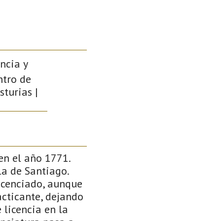
encia y
ntro de
sturias |
en el año 1771.
la de Santiago.
licenciado, aunque
acticante, dejando
 licencia en la