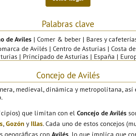
Palabras clave
o de Aviles
| Comer & beber | Bares y cafeterías
omarca de Avilés | Centro de Asturias | Costa de
turias | Principado de Asturias | España | Euro
Concejo de Avilés
nera, medieval, dinámica y metropolitana, así 
.
cipios) que limitan con el
Concejo de Avilés
so
s
,
Gozón
y
Illas
. Cada uno de estos concejos (mu
s geográficas con
Avilés
, lo que implica que c