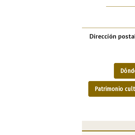
Dirección postal
Dónd
Patrimonio cult