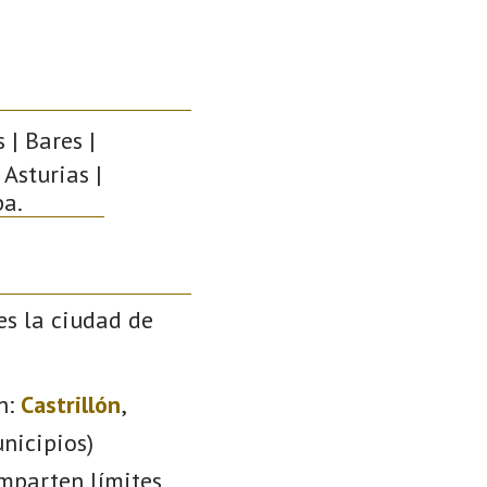
 | Bares |
 Asturias |
pa.
es la ciudad de
n:
Castrillón
,
nicipios)
omparten límites