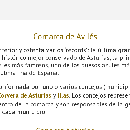
Comarca de Avilés
terior y ostenta varios ‘récords': la última gra
 histórico mejor conservado de Asturias, la pri
vales más famosos, uno de los quesos azules má
submarina de España.
onformada por uno o varios concejos (municipio
Corvera de Asturias
y
Illas
. Los concejos represe
ntro de la comarca y son responsables de la ge
n cada municipio.