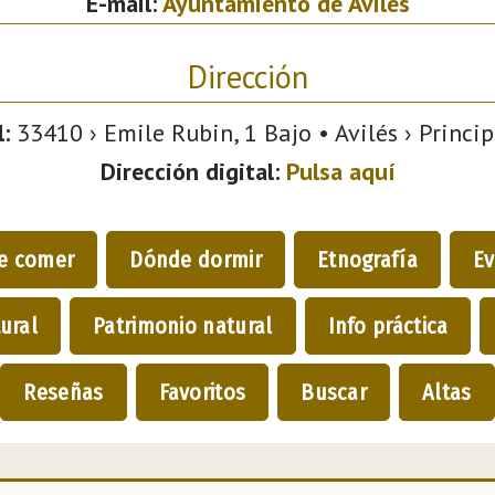
E-mail:
Ayuntamiento de Avilés
Dirección
:
33410 › Emile Rubin, 1 Bajo • Avilés › Princip
Dirección digital:
Pulsa aquí
e comer
Dónde dormir
Etnografía
Ev
ural
Patrimonio natural
Info práctica
Reseñas
Favoritos
Buscar
Altas