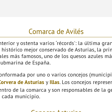
Comarca de Avilés
terior y ostenta varios ‘récords': la última gra
 histórico mejor conservado de Asturias, la pri
vales más famosos, uno de los quesos azules má
submarina de España.
onformada por uno o varios concejos (municipio
Corvera de Asturias
y
Illas
. Los concejos represe
ntro de la comarca y son responsables de la ge
n cada municipio.