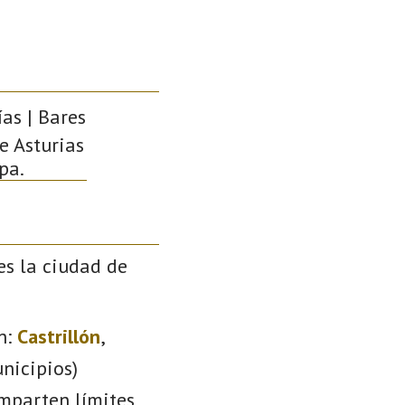
as | Bares
de Asturias
pa.
es la ciudad de
n:
Castrillón
,
nicipios)
omparten límites