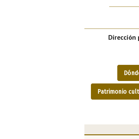
Dirección 
Dónd
Patrimonio cult