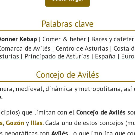
Palabras clave
Donner Kebap
| Comer & beber | Bares y cafeterí
 Comarca de Avilés | Centro de Asturias | Costa 
Asturias | Principado de Asturias | España | Euro
Concejo de Avilés
nera, medieval, dinámica y metropolitana, así 
.
cipios) que limitan con el
Concejo de Avilés
so
s
,
Gozón
y
Illas
. Cada uno de estos concejos (mu
s geográficas con
Avilés
, lo que implica que c