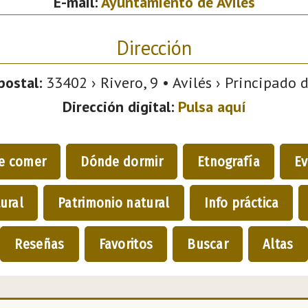
E-mail:
Ayuntamiento de Avilés
Dirección
postal:
33402 › Rivero, 9 • Avilés › Principado d
Dirección digital:
Pulsa aquí
e comer
Dónde dormir
Etnografía
Ev
ural
Patrimonio natural
Info práctica
Reseñas
Favoritos
Buscar
Altas