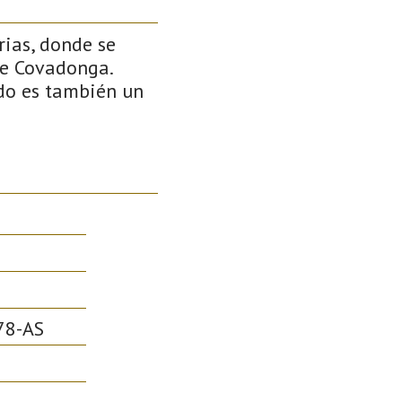
ias, donde se
de Covadonga.
do es también un
78-AS