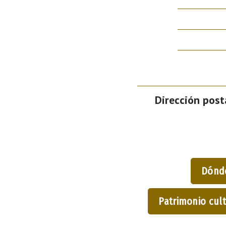
Dirección posta
Dónd
Patrimonio cult