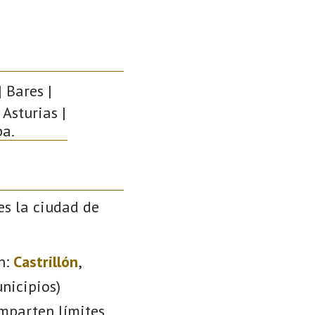
 Bares |
 Asturias |
pa.
es la ciudad de
n:
Castrillón
,
nicipios)
omparten límites