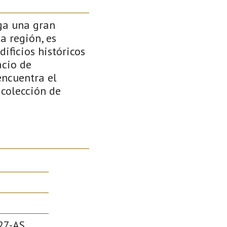
rga una gran
a región, es
ificios históricos
acio de
encuentra el
 colección de
27-AS