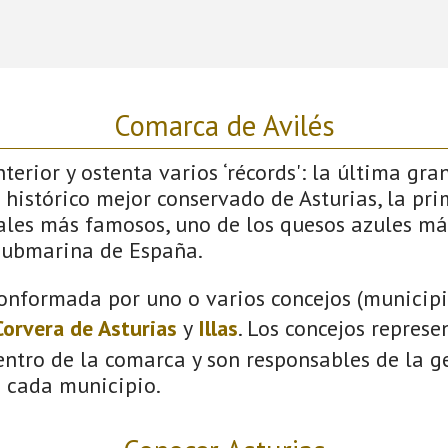
Comarca de Avilés
terior y ostenta varios ‘récords': la última gra
 histórico mejor conservado de Asturias, la pri
vales más famosos, uno de los quesos azules má
submarina de España.
onformada por uno o varios concejos (municipio
Corvera de Asturias
y
Illas
. Los concejos represe
ntro de la comarca y son responsables de la ge
n cada municipio.