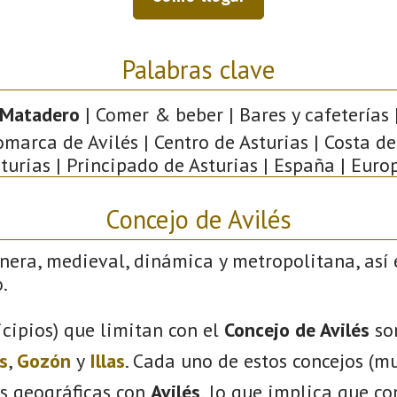
Palabras clave
 Matadero
| Comer & beber | Bares y cafeterías |
omarca de Avilés | Centro de Asturias | Costa de
turias | Principado de Asturias | España | Euro
Concejo de Avilés
nera, medieval, dinámica y metropolitana, así 
.
cipios) que limitan con el
Concejo de Avilés
so
s
,
Gozón
y
Illas
. Cada uno de estos concejos (mu
s geográficas con
Avilés
, lo que implica que c