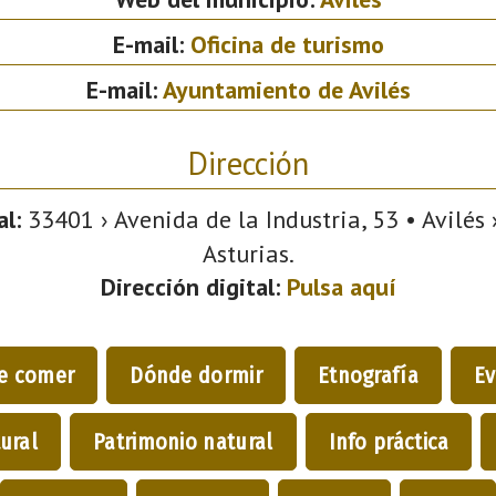
E-mail:
Oficina de turismo
E-mail:
Ayuntamiento de Avilés
Dirección
l:
33401 › Avenida de la Industria, 53 • Avilés 
Asturias.
Dirección digital:
Pulsa aquí
e comer
Dónde dormir
Etnografía
Ev
ural
Patrimonio natural
Info práctica