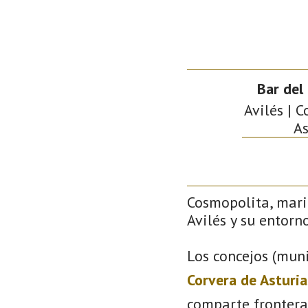
Bar del
Avilés | C
As
Cosmopolita, mari
Avilés y su entorno
Los concejos (muni
Corvera de Asturia
comparte frontera