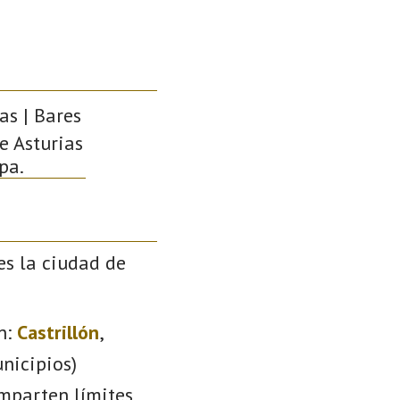
as | Bares
de Asturias
pa.
es la ciudad de
n:
Castrillón
,
nicipios)
omparten límites