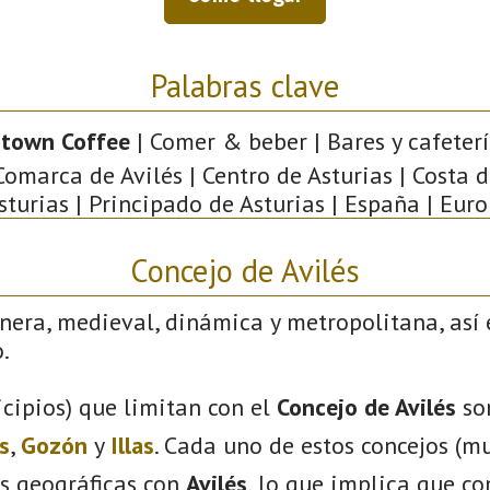
Palabras clave
town Coffee
| Comer & beber | Bares y cafeterí
 Comarca de Avilés | Centro de Asturias | Costa 
Asturias | Principado de Asturias | España | Euro
Concejo de Avilés
nera, medieval, dinámica y metropolitana, así 
.
cipios) que limitan con el
Concejo de Avilés
so
s
,
Gozón
y
Illas
. Cada uno de estos concejos (mu
s geográficas con
Avilés
, lo que implica que c