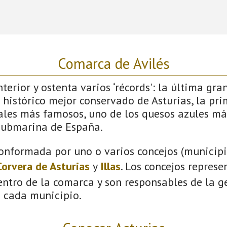
Comarca de Avilés
terior y ostenta varios ‘récords': la última gra
 histórico mejor conservado de Asturias, la pri
vales más famosos, uno de los quesos azules má
submarina de España.
onformada por uno o varios concejos (municipio
Corvera de Asturias
y
Illas
. Los concejos represe
ntro de la comarca y son responsables de la ge
n cada municipio.