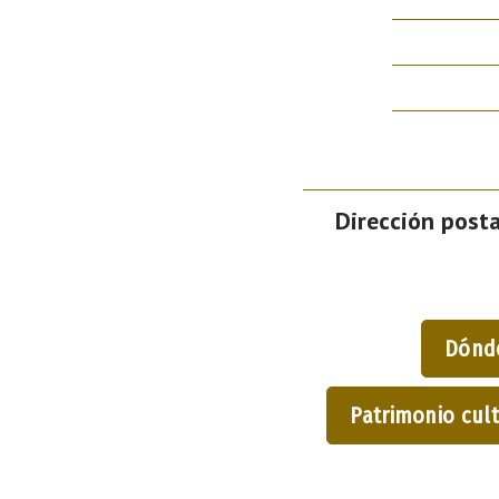
Dirección posta
Dónd
Patrimonio cult