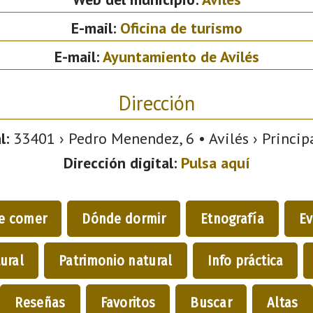
E-mail:
Oficina de turismo
E-mail:
Ayuntamiento de Avilés
Dirección
l:
33401 › Pedro Menendez, 6 • Avilés › Princip
Dirección digital:
Pulsa aquí
e comer
Dónde dormir
Etnografía
Ev
ural
Patrimonio natural
Info práctica
Reseñas
Favoritos
Buscar
Altas