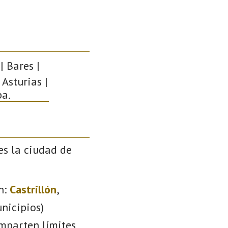
| Bares |
 Asturias |
pa.
es la ciudad de
n:
Castrillón
,
nicipios)
omparten límites