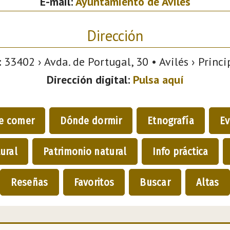
E-mail:
Ayuntamiento de Avilés
Dirección
:
33402 › Avda. de Portugal, 30 • Avilés › Princi
Dirección digital:
Pulsa aquí
e comer
Dónde dormir
Etnografía
Ev
ural
Patrimonio natural
Info práctica
Reseñas
Favoritos
Buscar
Altas