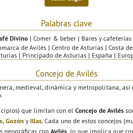
Palabras clave
afé Divino
| Comer & beber | Bares y cafeterías 
omarca de Avilés | Centro de Asturias | Costa de
turias | Principado de Asturias | España | Euro
Concejo de Avilés
nera, medieval, dinámica y metropolitana, así 
.
cipios) que limitan con el
Concejo de Avilés
so
s
,
Gozón
y
Illas
. Cada uno de estos concejos (mu
s geográficas con
Avilés
, lo que implica que c