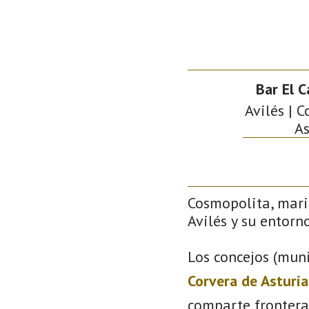
Bar El C
Avilés | C
As
Cosmopolita, mari
Avilés y su entorno
Los concejos (muni
Corvera de Asturia
comparte frontera