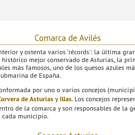
Comarca de Avilés
terior y ostenta varios ‘récords': la última gra
 histórico mejor conservado de Asturias, la pri
vales más famosos, uno de los quesos azules má
submarina de España.
onformada por uno o varios concejos (municipio
Corvera de Asturias
y
Illas
. Los concejos represe
ntro de la comarca y son responsables de la ge
n cada municipio.