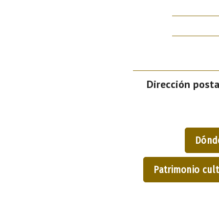
Dirección posta
Dónd
Patrimonio cult