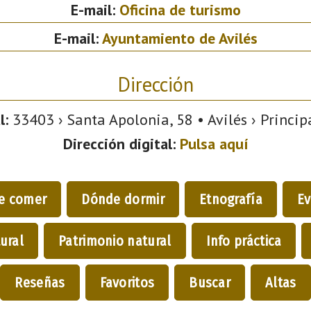
E-mail:
Oficina de turismo
E-mail:
Ayuntamiento de Avilés
Dirección
l:
33403 › Santa Apolonia, 58 • Avilés › Princip
Dirección digital:
Pulsa aquí
e comer
Dónde dormir
Etnografía
Ev
ural
Patrimonio natural
Info práctica
Reseñas
Favoritos
Buscar
Altas