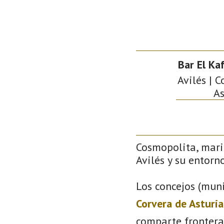
Bar El Ka
Avilés | C
As
Cosmopolita, mari
Avilés y su entorno
Los concejos (muni
Corvera de Asturia
comparte frontera