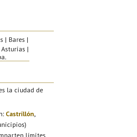
 | Bares |
 Asturias |
pa.
es la ciudad de
n:
Castrillón
,
nicipios)
omparten límites