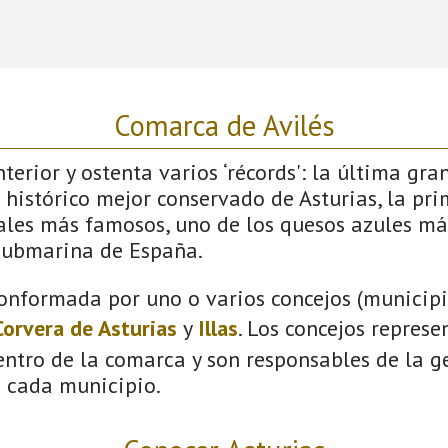
Comarca de Avilés
terior y ostenta varios ‘récords': la última gra
 histórico mejor conservado de Asturias, la pri
vales más famosos, uno de los quesos azules má
submarina de España.
onformada por uno o varios concejos (municipio
Corvera de Asturias
y
Illas
. Los concejos represe
ntro de la comarca y son responsables de la ge
n cada municipio.