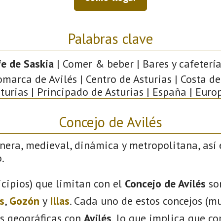
Palabras clave
fe de Saskia
| Comer & beber | Bares y cafeterías
omarca de Avilés | Centro de Asturias | Costa de
turias | Principado de Asturias | España | Euro
Concejo de Avilés
nera, medieval, dinámica y metropolitana, así 
.
cipios) que limitan con el
Concejo de Avilés
so
s
,
Gozón
y
Illas
. Cada uno de estos concejos (mu
s geográficas con
Avilés
, lo que implica que c