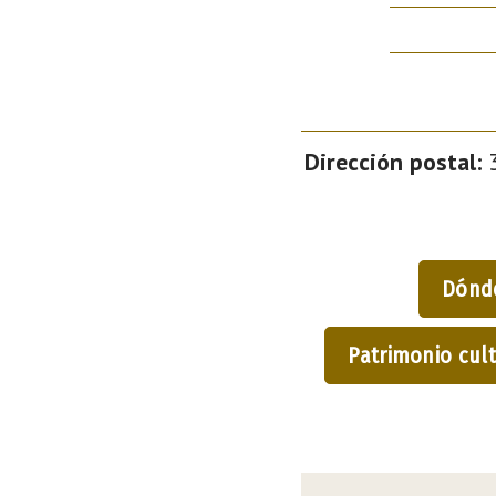
Dirección postal:
3
Dónd
Patrimonio cult