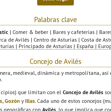
Palabras clave
stic
| Comer & beber | Bares y cafeterías | Bares 
a de Avilés | Centro de Asturias | Costa de Astu
turias | Principado de Asturias | España | Euro
Concejo de Avilés
nera, medieval, dinámica y metropolitana, así 
.
cipios) que limitan con el
Concejo de Avilés
so
s
,
Gozón
y
Illas
. Cada uno de estos concejos (mu
s geográficas con
Avilés
, lo que implica que c