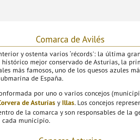
Comarca de Avilés
terior y ostenta varios ‘récords': la última gra
 histórico mejor conservado de Asturias, la pri
vales más famosos, uno de los quesos azules má
submarina de España.
onformada por uno o varios concejos (municipio
Corvera de Asturias
y
Illas
. Los concejos represe
ntro de la comarca y son responsables de la ge
n cada municipio.