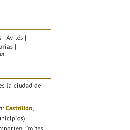
| Avilés |
rias |
pa.
es la ciudad de
n:
Castrillón
,
nicipios)
omparten límites