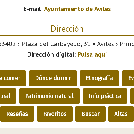
E-mail:
Ayuntamiento de Avilés
Dirección
3402 › Plaza del Carbayedo, 31 • Avilés › Prin
Dirección digital:
Pulsa aquí
e comer
Dónde dormir
Etnografía
Ev
ural
Patrimonio natural
Info práctica
Reseñas
Favoritos
Buscar
Altas