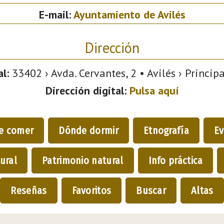
E-mail:
Ayuntamiento de Avilés
Dirección
l:
33402 › Avda. Cervantes, 2 • Avilés › Princip
Dirección digital:
Pulsa aquí
e comer
Dónde dormir
Etnografía
Ev
ural
Patrimonio natural
Info práctica
Reseñas
Favoritos
Buscar
Altas