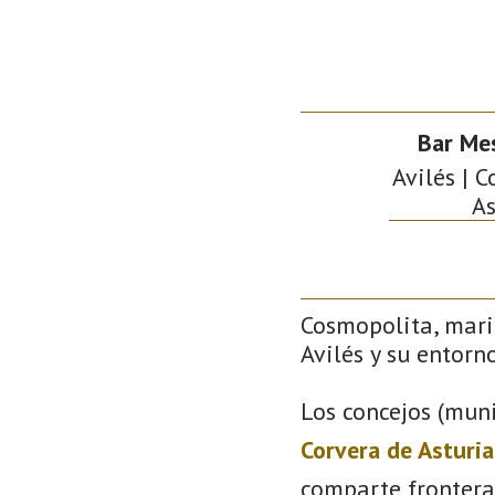
Bar Me
Avilés | C
As
Cosmopolita, mari
Avilés y su entorno
Los concejos (muni
Corvera de Asturia
comparte frontera