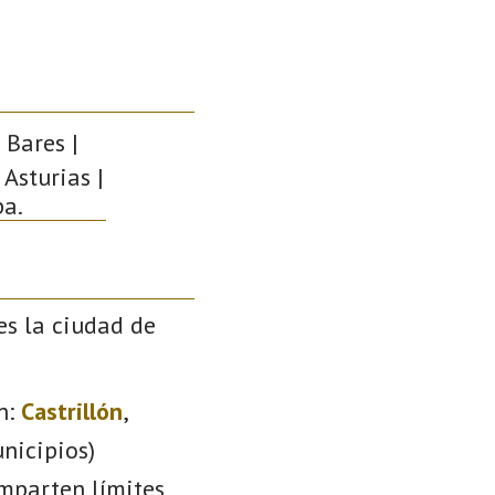
 Bares |
 Asturias |
pa.
es la ciudad de
n:
Castrillón
,
nicipios)
omparten límites