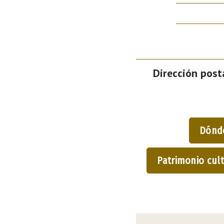
Dirección posta
Dónd
Patrimonio cult