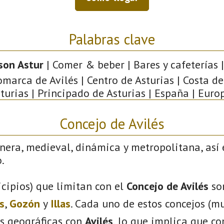
Palabras clave
son Astur
| Comer & beber | Bares y cafeterías |
omarca de Avilés | Centro de Asturias | Costa de
turias | Principado de Asturias | España | Euro
Concejo de Avilés
nera, medieval, dinámica y metropolitana, así 
.
cipios) que limitan con el
Concejo de Avilés
so
s
,
Gozón
y
Illas
. Cada uno de estos concejos (mu
s geográficas con
Avilés
, lo que implica que c