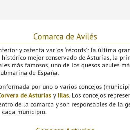
Comarca de Avilés
terior y ostenta varios ‘récords': la última gra
 histórico mejor conservado de Asturias, la pri
vales más famosos, uno de los quesos azules má
submarina de España.
onformada por uno o varios concejos (municipio
Corvera de Asturias
y
Illas
. Los concejos represe
ntro de la comarca y son responsables de la ge
n cada municipio.