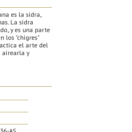
na es la sidra,
as. La sidra
do, y es una parte
n los "chigres"
actica el arte del
 airearla y
36-AS