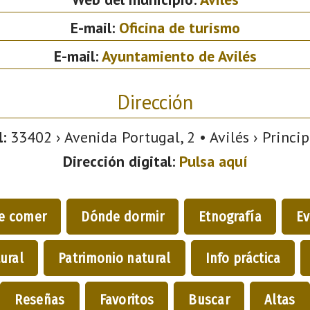
E-mail:
Oficina de turismo
E-mail:
Ayuntamiento de Avilés
Dirección
:
33402 › Avenida Portugal, 2 • Avilés › Princip
Dirección digital:
Pulsa aquí
e comer
Dónde dormir
Etnografía
Ev
ural
Patrimonio natural
Info práctica
Reseñas
Favoritos
Buscar
Altas