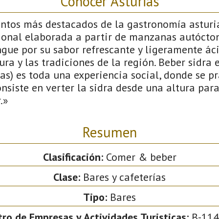
Conocer Asturias
ntos más destacados de la gastronomía asturia
ional elaborada a partir de manzanas autócton
ngue por su sabor refrescante y ligeramente áci
ura y las tradiciones de la región. Beber sidra e
as) es toda una experiencia social, donde se pr
nsiste en verter la sidra desde una altura para
.»
Resumen
Clasificación:
Comer & beber
Clase:
Bares y cafeterías
Tipo:
Bares
tro de Empresas y Actividades Turisticas:
B-114