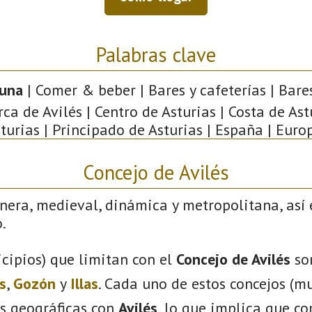
Palabras clave
una
| Comer & beber | Bares y cafeterías | Bares 
a de Avilés | Centro de Asturias | Costa de Astu
turias | Principado de Asturias | España | Euro
Concejo de Avilés
nera, medieval, dinámica y metropolitana, así 
.
cipios) que limitan con el
Concejo de Avilés
so
s
,
Gozón
y
Illas
. Cada uno de estos concejos (mu
s geográficas con
Avilés
, lo que implica que c