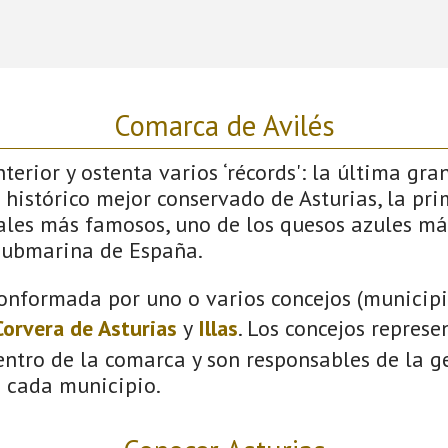
Comarca de Avilés
terior y ostenta varios ‘récords': la última gra
 histórico mejor conservado de Asturias, la pri
vales más famosos, uno de los quesos azules má
submarina de España.
onformada por uno o varios concejos (municipio
Corvera de Asturias
y
Illas
. Los concejos represe
ntro de la comarca y son responsables de la ge
n cada municipio.