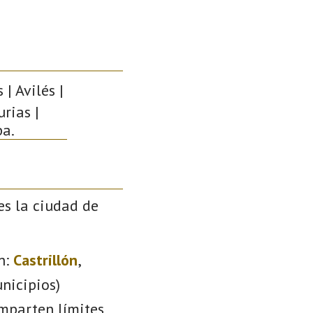
| Avilés |
rias |
pa.
es la ciudad de
n:
Castrillón
,
nicipios)
omparten límites