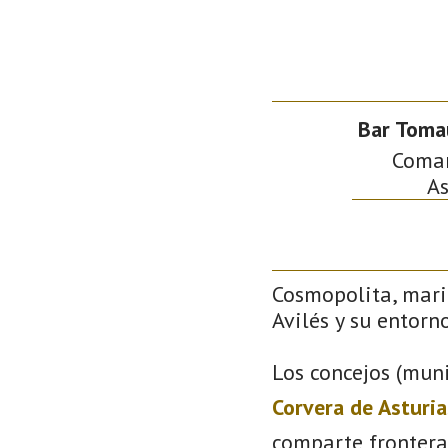
Bar Toma
Comarc
As
Cosmopolita, mari
Avilés y su entorno
Los concejos (muni
Corvera de Asturia
comparte frontera