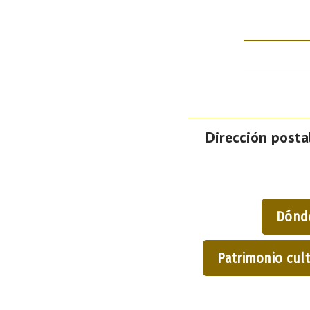
Dirección postal
Dónd
Patrimonio cult