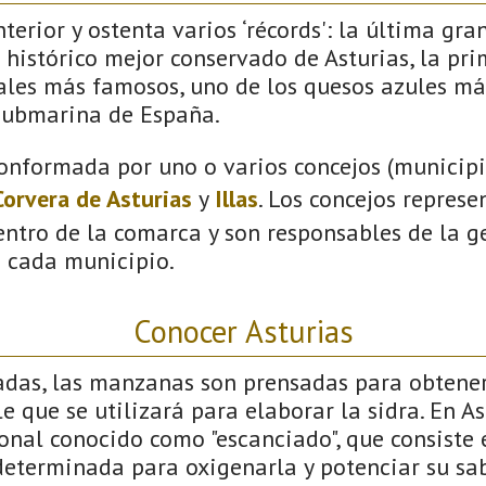
terior y ostenta varios ‘récords': la última gra
 histórico mejor conservado de Asturias, la pri
vales más famosos, uno de los quesos azules má
submarina de España.
onformada por uno o varios concejos (municipio
Corvera de Asturias
y
Illas
. Los concejos represe
ntro de la comarca y son responsables de la ge
n cada municipio.
Conocer Asturias
adas, las manzanas son prensadas para obtener
 que se utilizará para elaborar la sidra. En Ast
nal conocido como "escanciado", que consiste e
determinada para oxigenarla y potenciar su sab