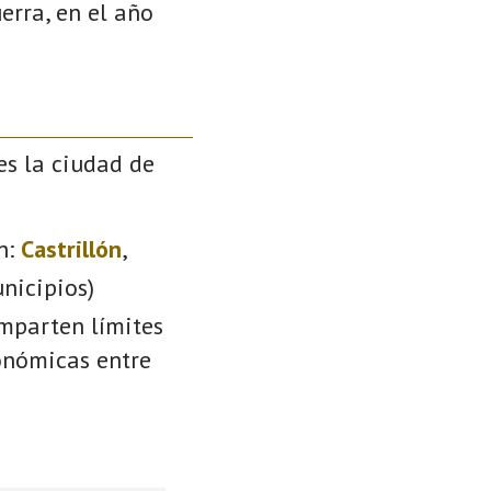
erra, en el año
es la ciudad de
n:
Castrillón
,
nicipios)
omparten límites
conómicas entre