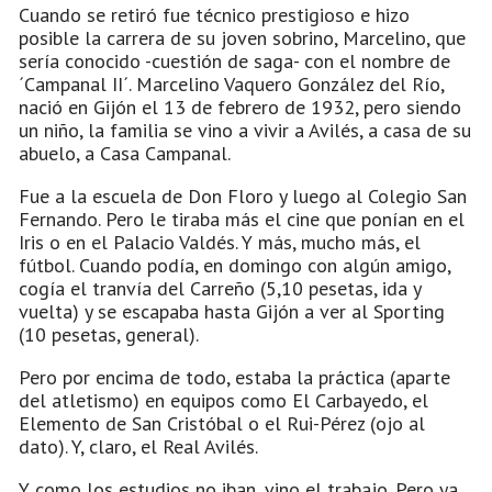
Cuando se retiró fue técnico prestigioso e hizo
posible la carrera de su joven sobrino, Marcelino, que
sería conocido -cuestión de saga- con el nombre de
´Campanal II´. Marcelino Vaquero González del Río,
nació en Gijón el 13 de febrero de 1932, pero siendo
un niño, la familia se vino a vivir a Avilés, a casa de su
abuelo, a Casa Campanal.
Fue a la escuela de Don Floro y luego al Colegio San
Fernando. Pero le tiraba más el cine que ponían en el
Iris o en el Palacio Valdés. Y más, mucho más, el
fútbol. Cuando podía, en domingo con algún amigo,
cogía el tranvía del Carreño (5,10 pesetas, ida y
vuelta) y se escapaba hasta Gijón a ver al Sporting
(10 pesetas, general).
Pero por encima de todo, estaba la práctica (aparte
del atletismo) en equipos como El Carbayedo, el
Elemento de San Cristóbal o el Rui-Pérez (ojo al
dato). Y, claro, el Real Avilés.
Y como los estudios no iban, vino el trabajo. Pero ya