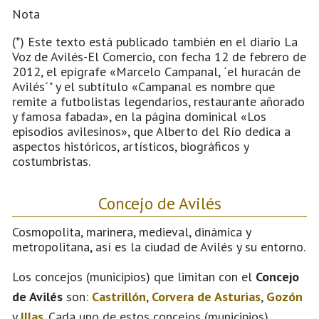
Nota
(*) Este texto está publicado también en el diario La
Voz de Avilés-El Comercio, con fecha 12 de febrero de
2012, el epígrafe «Marcelo Campanal, ´el huracán de
Avilés´" y el subtítulo «Campanal es nombre que
remite a futbolistas legendarios, restaurante añorado
y famosa fabada», en la página dominical «Los
episodios avilesinos», que Alberto del Río dedica a
aspectos históricos, artísticos, biográficos y
costumbristas.
Concejo de Avilés
Cosmopolita, marinera, medieval, dinámica y
metropolitana, así es la ciudad de Avilés y su entorno.
Los concejos (municipios) que limitan con el
Concejo
de Avilés
son:
Castrillón
,
Corvera de Asturias
,
Gozón
y
Illas
. Cada uno de estos concejos (municipios)