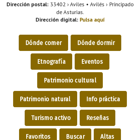
Dirección postal:
33402 › Aviles • Avilés › Principado
de Asturias.
Dirección digital:
Pulsa aquí
Dónde comer
Dónde dormir
Etnografía
Eventos
Patrimonio cultural
Patrimonio natural
Info práctica
Turismo activo
Reseñas
Favoritos
Buscar
Altas