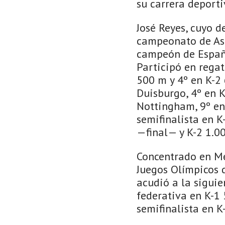
su carrera deporti
José Reyes, cuyo 
campeonato de Ast
campeón de España
Participó en regat
500 m y 4º en K-2
Duisburgo, 4º en 
Nottingham, 9º en
semifinalista en K
—final— y K-2 1.0
Concentrado en Me
Juegos Olímpicos d
acudió a la siguie
federativa en K-1
semifinalista en K