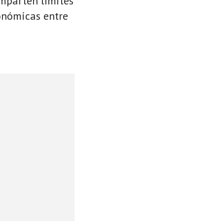
omparten límites
conómicas entre