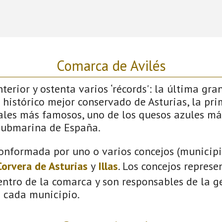
Comarca de Avilés
terior y ostenta varios ‘récords': la última gra
 histórico mejor conservado de Asturias, la pri
vales más famosos, uno de los quesos azules má
submarina de España.
onformada por uno o varios concejos (municipio
Corvera de Asturias
y
Illas
. Los concejos represe
ntro de la comarca y son responsables de la ge
n cada municipio.