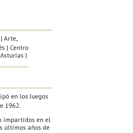
| Arte,
és | Centro
Asturias |
ipó en los Juegos
de 1962.
o impartidos en el
os últimos años de