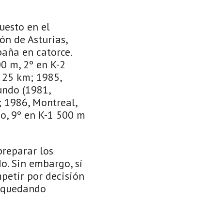
uesto en el
ón de Asturias,
aña en catorce.
0 m, 2º en K-2
 25 km; 1985,
undo (1981,
; 1986, Montreal,
go, 9º en K-1 500 m
preparar los
o. Sin embargo, sí
petir por decisión
, quedando