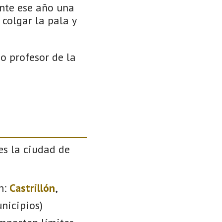
ante ese año una
 colgar la pala y
o profesor de la
es la ciudad de
n:
Castrillón
,
nicipios)