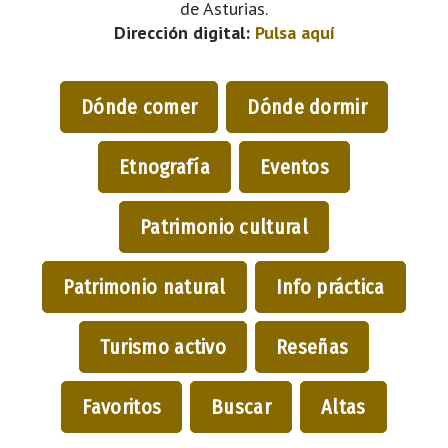
de Asturias.
Dirección digital:
Pulsa aquí
Dónde comer
Dónde dormir
Etnografía
Eventos
Patrimonio cultural
Patrimonio natural
Info práctica
Turismo activo
Reseñas
Favoritos
Buscar
Altas