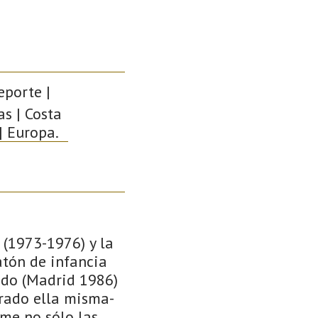
eporte |
as | Costa
| Europa.
 (1973-1976) y la
atón de infancia
ado (Madrid 1986)
arado ella misma-
me no sólo las