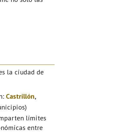
es la ciudad de
n:
Castrillón
,
nicipios)
omparten límites
conómicas entre