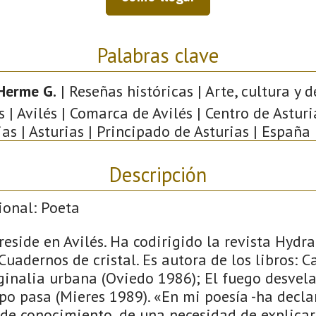
Palabras clave
Herme G.
| Reseñas históricas | Arte, cultura y d
s | Avilés | Comarca de Avilés | Centro de Asturi
ias | Asturias | Principado de Asturias | España 
Descripción
ional: Poeta
reside en Avilés. Ha codirigido la revista Hydra
Cuadernos de cristal. Es autora de los libros: C
rginalia urbana (Oviedo 1986); El fuego desvel
mpo pasa (Mieres 1989). «En mi poesía -ha decl
 de conocimiento, de una necesidad de explicar