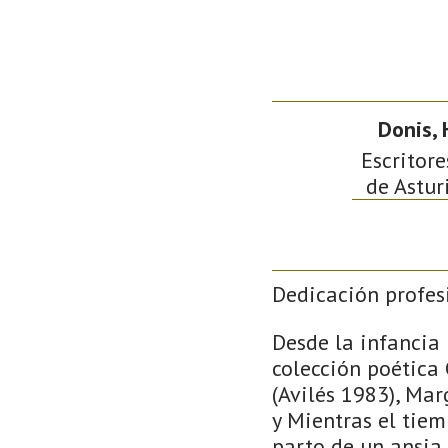
Donis, 
Escritore
de Astur
Dedicación profes
Desde la infancia 
colección poética 
(Avilés 1983), Ma
y Mientras el tie
parto de un ansia