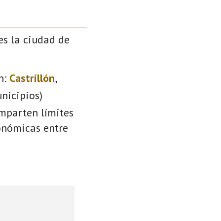
es la ciudad de
n:
Castrillón
,
nicipios)
omparten límites
conómicas entre