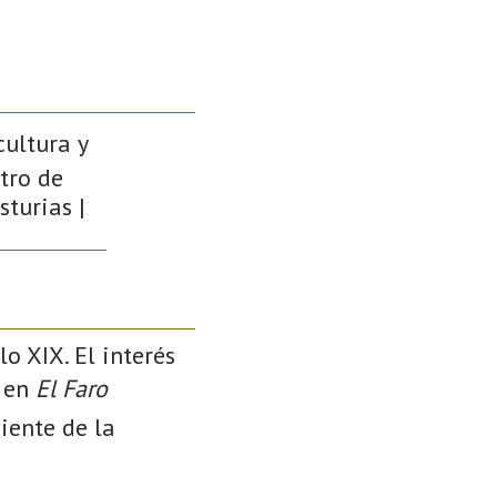
cultura y
ntro de
sturias |
o XIX. El interés
s en
El Faro
iente de la