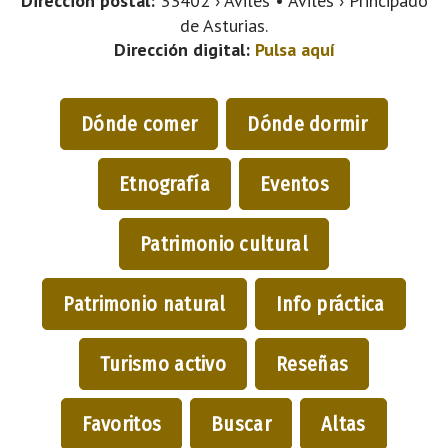
Dirección postal:
33402 › Aviles • Avilés › Principado
de Asturias.
Dirección digital:
Pulsa aquí
Dónde comer
Dónde dormir
Etnografía
Eventos
Patrimonio cultural
Patrimonio natural
Info práctica
Turismo activo
Reseñas
Favoritos
Buscar
Altas