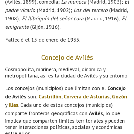
(Avilés, 1899), comedia;
La muñeca
(Madrid, 1903);
El
padre vicario
(Madrid, 1902);
Los del tercero
(Madrid,
1908);
El llibriquín del señor cura
(Madrid, 1916);
El
emigrante
(Gijón, 1916).
Falleció el 15 de enero de 1935.
Concejo de Avilés
Cosmopolita, marinera, medieval, dinámica y
metropolitana, así es la ciudad de Avilés y su entorno.
Los concejos (municipios) que limitan con el
Concejo
de Avilés
son:
Castrillón
,
Corvera de Asturias
,
Gozón
y
Illas
. Cada uno de estos concejos (municipios)
comparte fronteras geográficas con
Avilés
, lo que
implica que comparten límites territoriales y pueden
tener interacciones políticas, sociales y económicas
entre ellos.