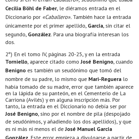
Cecilia Böhl de Faber
, le diéramos entrada en el
Diccionario por
«Caballero»
.
También hace la entrada
únicamente por el primer apellido,
García
, sin citar el
segundo,
González
. Para una biografía interesan los
dos.
2º) En el tomo IV, páginas 20-25, y en la entrada
Torniello
, aparece citado como
José Benigno
, cuando
Benigno
es también un seudónimo que tomó del
nombre de su padre, lo mismo que
Mari-Reguera
lo
había tomado de su madre, error que también aparece
en la lápida de su panteón, en el Cementerio de La
Carriona (Avilés) y en alguna inscripción más. Por
tanto, la entrada en el Diccionario no debía ser por
José Benigno
, sino por el nombre de pila (despojado
de seudónimos, y añadiendo los dos apellidos), y que
es ni más ni menos el de
José Manuel García
González
. Este error empieza a divulgarse a partir de