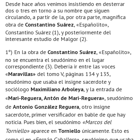
Desde hace años venimos insistiendo en desterrar
dos o tres en torno a su nombre que siguen
circulando, a partir de la, por otra parte, magnífica
obra de
Constantino Suárez
, «Españolito»,
Constantino Suárez (1), y posteriormente del
interesante estudio de Malgor (2).
1º) En la obra de
Constantino Suárez
, «Españolito»,
no se encuentra el seudónimo en el lugar
correspondiente (3). Debería ir entre las voces
«
Maravillas»
del tomo V, páginas 134 y 135,
seudónimo que usaba el insigne sacerdote y
sociólogo
Maximiliano Arboleya
, y la entrada de
«
Mari-Reguera, Antón de Mari-Reguera»
, seudónimo
de
Antonio González Reguera
, otro insigne
sacerdote, primer versificador en bable de que hay
noticia. Pues bien, el seudónimo
«Marcos del
Torniello»
aparece en
Torniello
únicamente. Esto es
como si en
«Fernán Caballero»
,
seudónimo que usaba