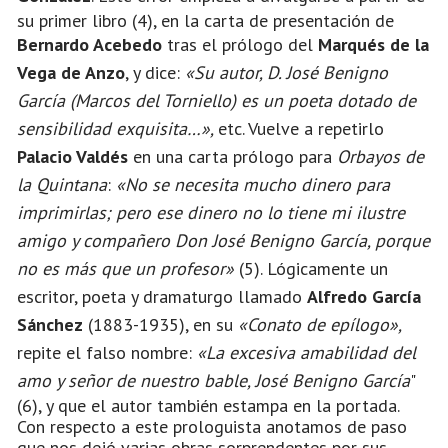
su primer libro (4), en la carta de presentación de
Bernardo Acebedo
tras el prólogo del
Marqués de la
Vega de Anzo
, y dice:
«Su autor, D. José Benigno
García (Marcos del Torniello) es un poeta dotado de
sensibilidad exquisita…»,
etc. Vuelve a repetirlo
Palacio Valdés
en una carta prólogo para
Orbayos de
la Quintana
:
«No se necesita mucho dinero para
imprimirlas; pero ese dinero no lo tiene mi ilustre
amigo y compañero Don José Benigno García, porque
no es más que un profesor»
(5). Lógicamente un
escritor, poeta y dramaturgo llamado
Alfredo García
Sánchez
(1883-1935), en su
«Conato de epílogo»,
repite el falso nombre:
«La excesiva amabilidad del
amo y señor de nuestro bable, José Benigno García
"
(6), y que el autor también estampa en la portada.
Con respecto a este prologuista anotamos de paso
que nos dejó varias obras sorprendentes por sus