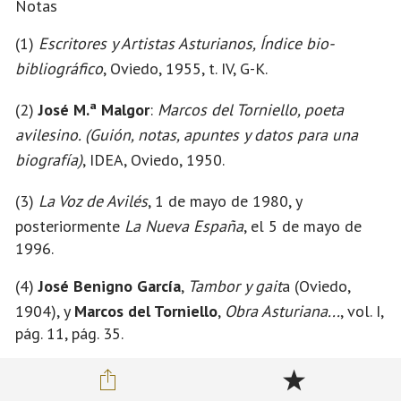
Notas
(1)
Escritores y Artistas Asturianos, Índice bio-
bibliográfico
, Oviedo, 1955, t. IV, G-K.
(2)
José M.ª Malgor
:
Marcos del Torniello, poeta
avilesino. (Guión, notas, apuntes y datos para una
biografía)
, IDEA, Oviedo, 1950.
(3)
La Voz de Avilés
, 1 de mayo de 1980, y
posteriormente
La Nueva España
, el 5 de mayo de
1996.
(4)
José Benigno García
,
Tambor y gait
a (Oviedo,
1904), y
Marcos del Torniello
,
Obra Asturiana...
, vol. I,
pág. 11, pág. 35.
(5)
Orbayos...
, 1.ª edic., Madrid, 1925: pág. 8, y
Ob.
Ast...
, pág. 265.