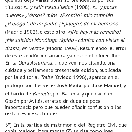
títulos:
«…y salir trasquilado»
(1908),
«… y pocas
nueces» ¿Versos? míos. ¿Exordio? mío también
¿Prólogo?, de mi padre ¿Epílogo?, de mi hermano
(Madrid 1902), o este otro:
«¡No hay más remedio!
¡Me suicido! Monólogo rápido - cómico con vistas al
drama, en verso»
(Madrid 1906). Resumiendo: el error
de este seudónimo arranca ya desde el primer libro.
En la
Obra Asturiana
…, que venimos citando, una
cuidada y bellamente presentada edición, publicada
por la editorial
Trabe
(Oviedo 1996), aparece en el
prólogo por dos veces
José María
, por
José Manuel
, y
el barrio de
Barredo
, por Barreda, y que nació en
Gozón por Avilés, erratas sin duda de poca
importancia pero que pueden añadir confusión a las
restantes inexactitudes.
3º) En la partida de matrimonio del Registro Civil que
copia Malgor literalmente (7) se cita como José