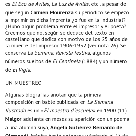
es
El Eco de Avilés
,
La Luz de Avilés
, etc., a pesar de
que según
Carmen Mourenza
su periódico se empezó
a imprimir en dicha imprenta ¿o fue en la Industrial?
¿Hubo algún problema entre el impresor y el poeta?
Creemos que no, según se deduce del texto en
castellano que dedica con motivo de los 25 años de
la muerte del impresor 1906-1932 (ver nota 26). Se
conserva
La Semana. Revista festiva,
algunos
números sueltos de
El Centinela
(1884) y un número
de
El Vigía
.
UN MUESTREO
Algunas biografías anotan que la primera
composición en bable publicada en
La Semana
Ilustrada
es un «
El maestro d´escuela»
en 1900 (11).
Malgo
r adelanta en meses su aparición con un poema
a una alumna suya,
Ángela Gutiérrez Bernardo de
Olamendi,
inédito hasta entonces y fechado el 1º de