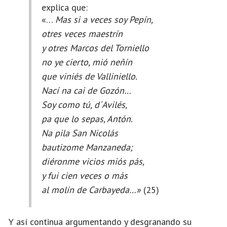
explica que:
«…
Mas si a veces soy Pepín,
otres veces maestrín
y otres Marcos del Torniello
no ye cierto, mió neñín
que viniés de Valliniello.
Nací na cai de Gozón…
Soy como tú, d´Avilés,
pa que lo sepas, Antón.
Na pila San Nicolás
bautizome Manzaneda;
diéronme vicios miós pás,
y fui cien veces o más
al molín de Carbayeda…»
(25)
Y así continua argumentando y desgranando su