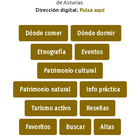
de Asturias.
Dirección digital:
Pulsa aquí
Dónde comer
Dónde dormir
Etnografía
Eventos
Patrimonio cultural
Patrimonio natural
Info práctica
Turismo activo
Reseñas
Favoritos
Buscar
Altas