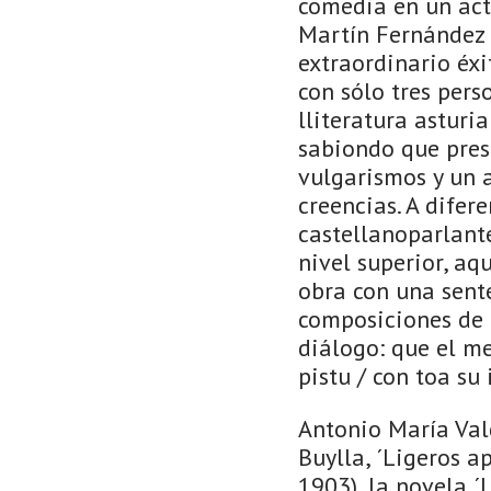
comedia en un act
Martín Fernández y
extraordinario éxi
con sólo tres pers
lliteratura asturi
sabiondo que pres
vulgarismos y un 
creencias. A difer
castellanoparlant
nivel superior, aqu
obra con una sent
composiciones de P
diálogo: que el me
pistu / con toa su 
Antonio María Val
Buylla, ´Ligeros a
1903), la novela ´