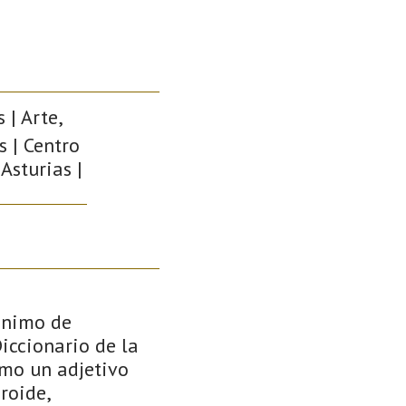
 | Arte,
s | Centro
Asturias |
dónimo de
Diccionario de la
omo un adjetivo
roide,