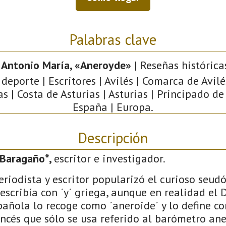
Palabras clave
, Antonio María, «Aneroyde»
| Reseñas históricas
 deporte | Escritores | Avilés | Comarca de Avilé
as | Costa de Asturias | Asturias | Principado de 
España | Europa.
Descripción
Baragaño*,
escritor e investigador.
eriodista y escritor popularizó el curioso seu
 escribía con ´y´ griega, aunque en realidad el 
añola lo recoge como ´aneroide´ y lo define c
ncés que sólo se usa referido al barómetro ane