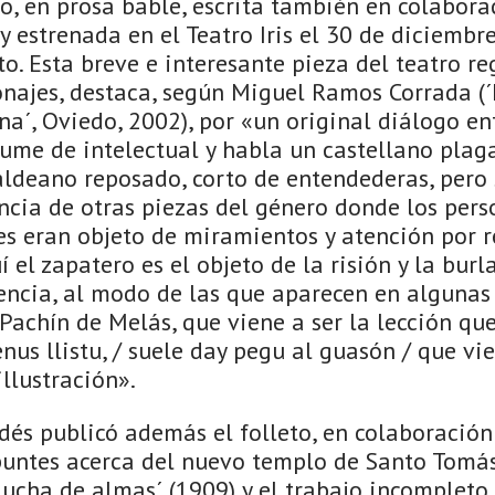
o, en prosa bable, escrita también en colabora
 estrenada en el Teatro Iris el 30 de diciembr
to. Esta breve e interesante pieza del teatro re
onajes, destaca, según Miguel Ramos Corrada (´
ana´, Oviedo, 2002), por «un original diálogo e
ume de intelectual y habla un castellano plag
aldeano reposado, corto de entendederas, pero 
encia de otras piezas del género donde los pers
es eran objeto de miramientos y atención por r
í el zapatero es el objeto de la risión y la bur
encia, al modo de las que aparecen en algunas 
achín de Melás, que viene a ser la lección qu
nus llistu, / suele day pegu al guasón / que vi
illustración».
dés publicó además el folleto, en colaboración
puntes acerca del nuevo templo de Santo Tomás 
Lucha de almas´ (1909) y el trabajo incompleto