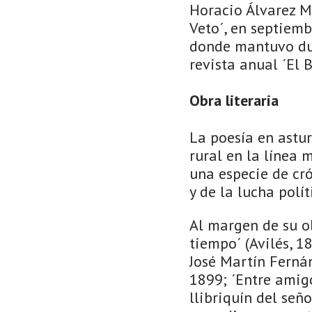
Horacio Álvarez Me
Veto´, en septiem
donde mantuvo dur
revista anual ´El B
Obra literaria
La poesía en astu
rural en la línea
una especie de cró
y de la lucha polít
Al margen de su ob
tiempo´ (Avilés, 1
José Martín Fernán
1899; ´Entre amigo
llibriquín del seño