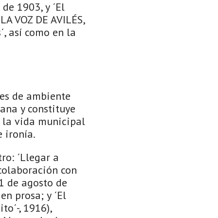
 de 1903, y ´El
 LA VOZ DE AVILÉS,
, así como en la
nes de ambiente
ana y constituye
 la vida municipal
 ironía.
ro: ´Llegar a
 colaboración con
31 de agosto de
en prosa; y ´El
to´-, 1916),