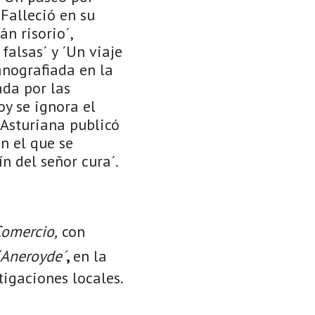
 Falleció en su
án risorio´,
falsas´ y ´Un viaje
anografiada en la
ada por las
oy se ignora el
 Asturiana publicó
en el que se
ín del señor cura´.
Comercio,
con
´Aneroyde´
,
en la
igaciones locales.