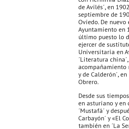
de Avilés´, en 190
septiembre de 1904
Oviedo. De nuevo e
Ayuntamiento en 1
último puesto lo 
ejercer de sustitu
Universitaria en A
´Literatura china´
acompañamiento mu
y de Calderón´, en
Obrero.
Desde sus tiempos 
en asturiano y en 
´Mustafá´ y despué
Carbayón´ y «El Co
también en ´La Se