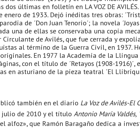
tas dos últimas en folletín en LA VOZ DE AVILÉS.
e enero de 1933. Dejó inéditas tres obras: ´Trist
parodia de ´Don Juan Tenorio´; la novela ´Joyas 
 cada una de ellas se conservaba una copia mec
 Circulante de Avilés, que fue cerrada y expoli
istas al término de la Guerra Civil, en 1937. H
 originales. En 1977 la Academia de la Llingua
áginas, con el título de ´Retayos (1908-1916)´, 
as en asturiano de la pieza teatral ´El Llibriqu
publicó también en el diario
La Voz de Avilés-El 
julio de 2010 y el título
Antonio María Valdés, 
del alfoz», que Ramón Baragaño dedica a invest