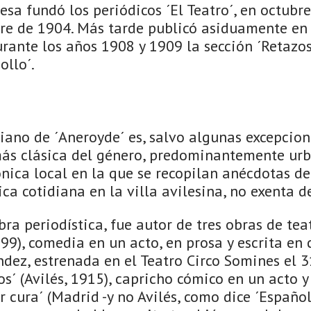
sa fundó los periódicos ´El Teatro´, en octubre
bre de 1904. Más tarde publicó asiduamente en
ante los años 1908 y 1909 la sección ´Retazos´
ollo´.
riano de ´Aneroyde´ es, salvo algunas excepcio
 más clásica del género, predominantemente urb
nica local en la que se recopilan anécdotas de
ica cotidiana en la villa avilesina, no exenta de
ra periodística, fue autor de tres obras de teat
899), comedia en un acto, en prosa y escrita en
dez, estrenada en el Teatro Circo Somines el 
s´ (Avilés, 1915), capricho cómico en un acto y 
r cura´ (Madrid -y no Avilés, como dice ´Españoli