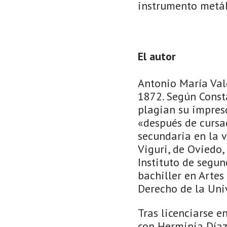
instrumento metál
El autor
Antonio María Vald
1872. Según Consta
plagian su impresc
«después de cursa
secundaria en la v
Viguri, de Oviedo,
Instituto de segu
bachiller en Arte
Derecho de la Uni
Tras licenciarse e
con Herminia Díaz