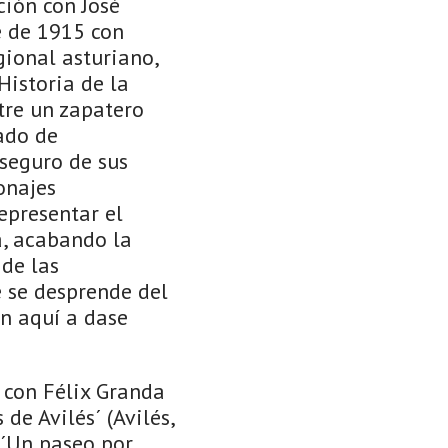
ción con José
e de 1915 con
gional asturiano,
Historia de la
ntre un zapatero
ado de
seguro de sus
onajes
epresentar el
la, acabando la
de las
e se desprende del
en aquí a dase
 con Félix Granda
de Avilés´ (Avilés,
 ´Un paseo por