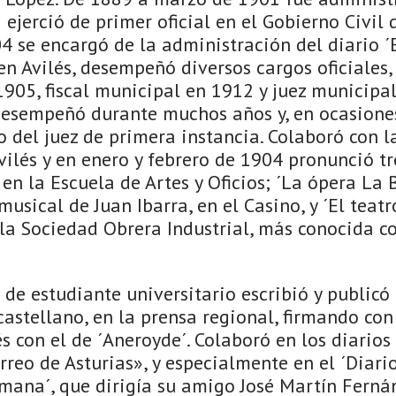
2 ejerció de primer oficial en el Gobierno Civil
 se encargó de la administración del diario ´E
n Avilés, desempeñó diversos cargos oficiales,
905, fiscal municipal en 1912 y juez municipal
desempeñó durante muchos años y, en ocasiones
to del juez de primera instancia. Colaboró con 
vilés y en enero y febrero de 1904 pronunció tr
, en la Escuela de Artes y Oficios; ´La ópera La
sical de Juan Ibarra, en el Casino, y ´El teat
 la Sociedad Obrera Industrial, más conocida c
de estudiante universitario escribió y publicó 
castellano, en la prensa regional, firmando co
s con el de ´Aneroyde´. Colaboró en los diarios
rreo de Asturias», y especialmente en el ´Diario
mana´, que dirigía su amigo José Martín Fernán