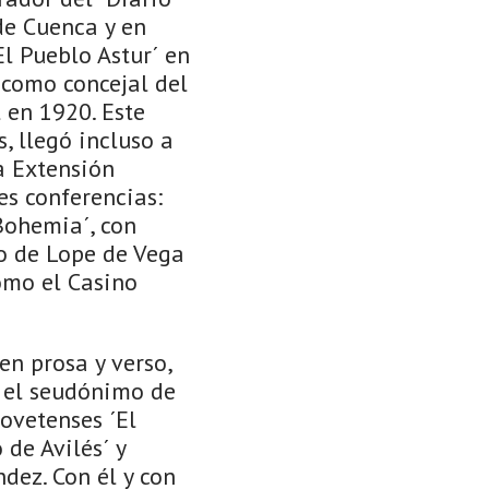
 de Cuenca y en
l Pueblo Astur´ en
 como concejal del
 en 1920. Este
, llegó incluso a
la Extensión
es conferencias:
 Bohemia´, con
ro de Lope de Vega
omo el Casino
en prosa y verso,
n el seudónimo de
 ovetenses ´El
 de Avilés´ y
dez. Con él y con