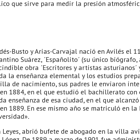
ico que sirve para medir la presión atmosféric
és-Busto y Arias-Carvajal nació en Avilés el 1
ntino Suárez, ´Españolito´ (su único biógrafo,
indible obra ´Escritores y artistas asturianos´ y
da la enseñanza elemental y los estudios prepa
illa de nacimiento, sus padres le enviaron inte
 en 1884, en el que estudió el bachillerato con
nda enseñanza de esa ciudad, en el que alcanzó
s en 1889. En ese mismo año se matriculó en la
versidad».
n Leyes, abrió bufete de abogado en la villa avi
 López. De 1889 a marzo de 1901 fue administr