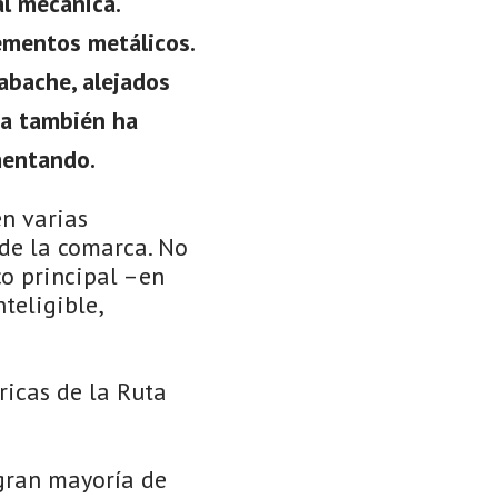
l mecánica.
lementos metálicos.
abache, alejados
iva también ha
mentando.
en varias
 de la comarca. No
co principal –en
teligible,
ricas de la Ruta
 gran mayoría de