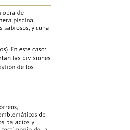
n obra de
mera piscina
s sabrosos, y cuna
s). En este caso:
ntan las divisiones
stión de los
órreos,
 emblemáticos de
s palacios y
 testimonio de la