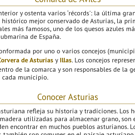
terior y ostenta varios ‘récords': la última gra
 histórico mejor conservado de Asturias, la pri
vales más famosos, uno de los quesos azules má
submarina de España.
onformada por uno o varios concejos (municipio
Corvera de Asturias
y
Illas
. Los concejos represe
ntro de la comarca y son responsables de la ge
n cada municipio.
Conocer Asturias
sturiana refleja su historia y tradiciones. Los h
 madera utilizadas para almacenar grano, son
den encontrar en muchos pueblos asturianos. Lo
s también son comunes en el paisaje asturiano,