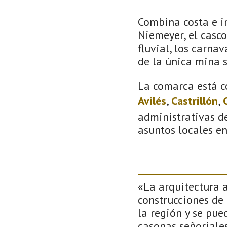
Combina costa e in
Niemeyer, el casco
fluvial, los carna
de la única mina 
La comarca está c
Avilés
,
Castrillón
,
administrativas de
asuntos locales e
«La arquitectura a
construcciones de
la región y se pue
casonas señoriale