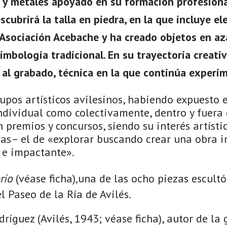
s y metales apoyado en su formación profesiona
cubrirá la talla en piedra, en la que incluye e
 Asociación Acebache y ha creado objetos en az
 simbología tradicional. En su trayectoria creat
 al grabado, técnica en la que continúa experi
pos artísticos avilesinos, habiendo expuesto 
individual como colectivamente, dentro y fuera
n premios y concursos, siendo su interés artísti
as– el de «explorar buscando crear una obra in
l e impactante».
rio
(véase ficha)
,
una de las ocho piezas escultó
 el Paseo de la Ría de Avilés.
íguez (Avilés, 1943; véase ficha), autor de la