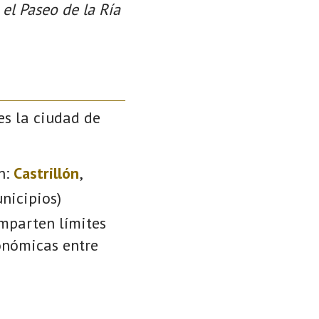
 el Paseo de la Ría
es la ciudad de
n:
Castrillón
,
nicipios)
omparten límites
conómicas entre