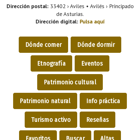
Dirección postal:
33402 › Aviles • Avilés › Principado
de Asturias.
Dirección digital:
Pulsa aquí
Dónde comer
Dónde dormir
Etnografía
Eventos
Patrimonio cultural
Patrimonio natural
Info práctica
Turismo activo
Reseñas
Favoritos
Buscar
Altas