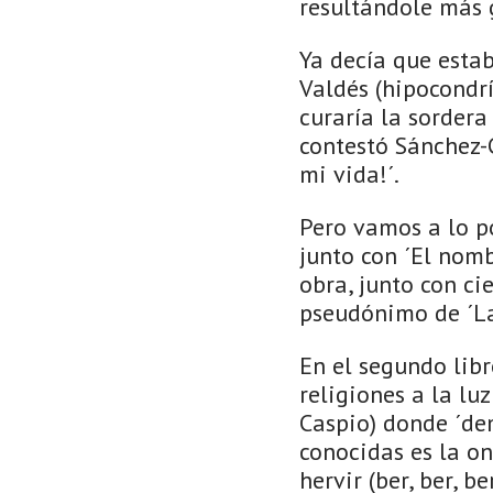
resultándole más g
Ya decía que esta
Valdés (hipocondrí
curaría la sordera
contestó Sánchez-C
mi vida!´.
Pero vamos a lo po
junto con ´El nom
obra, junto con ci
pseudónimo de ´La
En el segundo libr
religiones a la lu
Caspio) donde ´dem
conocidas es la on
hervir (ber, ber, be