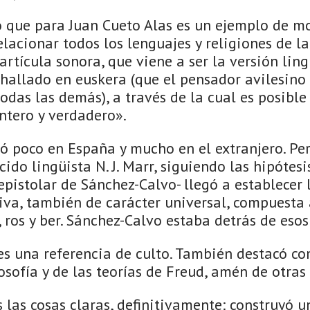
 lo que para Juan Cueto Alas es un ejemplo de 
elacionar todos los lenguajes y religiones de l
rtícula sonora, que viene a ser la versión ling
 hallado en euskera (que el pensador avilesin
das las demás), a través de la cual es posible 
tero y verdadero».
só poco en España y mucho en el extranjero. Pe
cido lingüista N. J. Marr, siguiendo las hipótes
epistolar de Sánchez-Calvo- llegó a establecer 
iva, también de carácter universal, compuesta 
, ros y ber. Sánchez-Calvo estaba detrás de esos
es una referencia de culto. También destacó c
osofía y de las teorías de Freud, amén de otra
s las cosas claras, definitivamente: construyó 