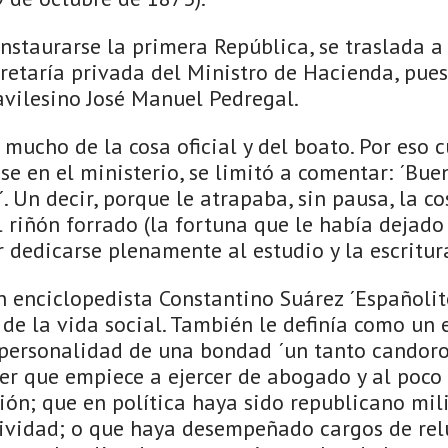
instaurarse la primera República, se traslada 
cretaría privada del Ministro de Hacienda, pu
avilesino José Manuel Pedregal.
mucho de la cosa oficial y del boato. Por eso 
e en el ministerio, se limitó a comentar: ´Bue
 Un decir, porque le atrapaba, sin pausa, la cos
 riñón forrado (la fortuna que le había dejado
er dedicarse plenamente al estudio y la escritur
n enciclopedista Constantino Suárez ´Españolit
 de la vida social. También le definía como un 
personalidad de una bondad ´un tanto candoros
r que empiece a ejercer de abogado y al poco 
ión; que en política haya sido republicano mili
tividad; o que haya desempeñado cargos de re