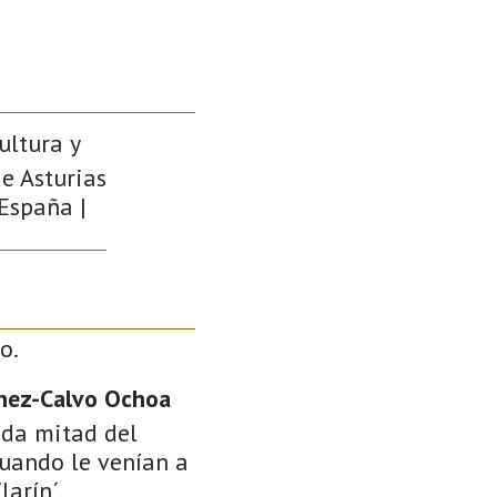
ultura y
de Asturias
 España |
o.
hez-Calvo Ochoa
nda mitad del
cuando le venían a
arín´.