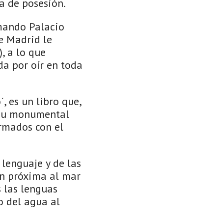
a de posesión.
rmando Palacio
de Madrid le
, a lo que
da por oír en toda
, es un libro que,
e su monumental
irmados con el
 lenguaje y de las
ión próxima al mar
 las lenguas
o del agua al