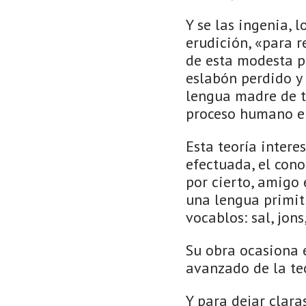
Y se las ingenia,
erudición, «para r
de esta modesta pa
eslabón perdido y
lengua madre de to
proceso humano en
Esta teoría intere
efectuada, el cono
por cierto, amigo 
una lengua primit
vocablos: sal, jons
Su obra ocasiona 
avanzado de la te
Y para dejar clara