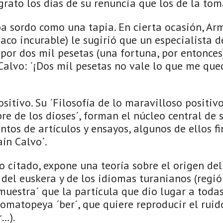
rato los días de su renuncia que los de la tom
ba sordo como una tapia. En cierta ocasión, A
aco incurable) le sugirió que un especialista 
 por dos mil pesetas (una fortuna, por entonces)
alvo: ´¡Dos mil pesetas no vale lo que me que
sitivo. Su ´Filosofía de lo maravilloso positivo´
bre de los dioses´, forman el núcleo central d
entos de artículos y ensayos, algunos de ellos f
ín Calvo´.
o citado, expone una teoría sobre el origen del
z del euskera y de los idiomas turanianos (reg
uestra´ que la partícula que dio lugar a todas
omatopeya ´ber´, que quiere reproducir el ruid
r…).