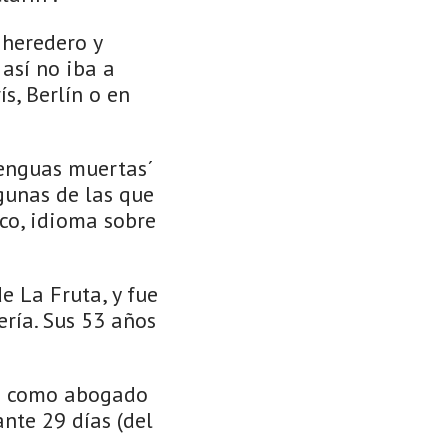
 heredero y
así no iba a
s, Berlín o en
lenguas muertas´
lgunas de las que
co, idioma sobre
e La Fruta, y fue
ería. Sus 53 años
ió como abogado
nte 29 días (del