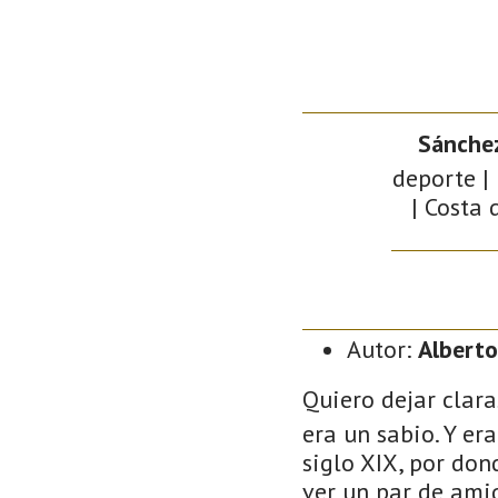
Sánchez
deporte | 
| Costa 
Autor:
Alberto
Quiero dejar clara
era un sabio. Y er
siglo XIX, por don
ver un par de amig