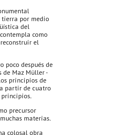
monumental
a tierra por medio
üística del
o contempla como
reconstruir el
ro poco después de
is de Maz Müller -
los principios de
a partir de cuatro
 principios.
omo precursor
s muchas materias.
una colosal obra