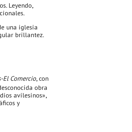
os. Leyendo,
cionales.
 de una iglesia
ular brillantez.
s-El Comercio
, con
 desconocida obra
dios avilesinos»,
áficos y