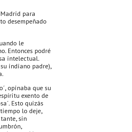
a Madrid para
esto desempeñado
cuando le
no. Entonces podré
a intelectual.
 su indiano padre),
a.
o´, opinaba que su
espíritu exento de
a´. Esto quizás
tiempo lo deje,
tante, sin
lumbrón,