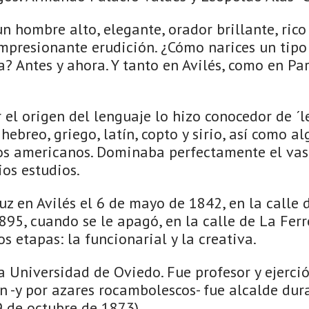
n hombre alto, elegante, orador brillante, rico
mpresionante erudición. ¿Cómo narices un tipo 
a? Antes y ahora. Y tanto en Avilés, como en Parí
 el origen del lenguaje lo hizo conocedor de ´
hebreo, griego, latín, copto y sirio, así como a
os americanos. Dominaba perfectamente el vas
ios estudios.
luz en Avilés el 6 de mayo de 1842, en la calle d
95, cuando se le apagó, en la calle de La Ferr
s etapas: la funcionarial y la creativa.
la Universidad de Oviedo. Fue profesor y ejerc
n -y por azares rocambolescos- fue alcalde dura
9 de octubre de 1873).