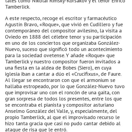
tales como Nikolai Rimsky-Korsakov y el tenor Enrico
Tamberlick.
A este respecto, recoge el escritor y farmacéutico
Agustín Bravo, «Roque», que vivió en Cudillero y fue
contemporáneo del compositor avilesino, la visita a
Oviedo en 1888 del célebre tenor y su participación
en uno de los conciertos que organizaba González-
Nuevo, suceso que significó todo un acontecimiento
para la sociedad ovetense. Y añade «Roque» que
Tamberlick y nuestro compositor fueron invitados a
una fiesta en la aldea de Bobes (Siero), en cuya
iglesia iban a cantar a dúo el «Crucifixus», de Faure.
Al llegar se encontraron con que el armonium se
hallaba estropeado, por lo que González-Nuevo tuvo
que improvisar uno con el roncón de una gaita, con
gran sorpresa de todos los presentes, entre los que
se encontraba el pianista y compositor asturiano
Anselmo González del Valle, y, especialmente, del
propio Tamberlick, al que el improvisado recurso le
hizo tanta gracia que casi no pudo cantar debido al
ataque de risa que le entró.