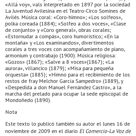
«Allá voy», vals interpretado en 1897 por la sociedad
La Juventud Avilesina en el Teatro-Circo Somines de
Avilés. Música coral: «Coro-himno»; «Los solfeos»,
polka coreada (1884); «Solfeo a dos voces», «Clase
de conjunto» y «Coro general», obras corales;
«Estornudar a compás«, coro humorístico; «En la
montaña» y «Los examinandos», divertimentos
corales a tres voces con acompañamiento de piano,
armonium y contrabajo (1900). Música religiosa:
«Gozos» (1867); «Salve a 8 voces»(1867); «La
aurora», villancico (1879); «Misa para pequeña
orquesta» (1885); «Himno para el recibimiento de los
restos de fray Melchor García Sampedro» (1889), y
«Despedida a don Manuel Fernández Castro», a la
marcha del prelado para ocupar la sede episcopal de
Mondoñedo (1890).
Nota
Este texto lo publicó también su autor el lunes 16 de
noviembre de 2009 en el diario
El Comercio-La Voz de