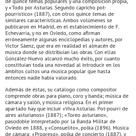
de quince temas populares y una composición propia,
y «Todo por Asturias. Segundo capricho pot-
pourrístico» (1887), con otros quince temas de
similares características. Ambos volúmenes se
publicaron en Madrid, en el establecimiento de F.
Echevarría, y no en Oviedo, como afirman
erróneamente algunas enciclopedias y autores, por
Víctor Sáenz, que era en realidad el almacén de
música donde se distribuían las obras. Con ellas
González-Nuevo alcanzó mucho éxito, por cuanto
constituían toda una novedad al introducir en los
ámbitos cultos una música popular que hasta
entonces nadie había valorado.
Además de éstas, su catálogo como compositor
comprende obras para piano, coro y banda; música de
cámara y salón, y música religiosa. En el primer
apartado hay que incluir «Viva Asturias. Pot-pourrí de
aires asturianos» (1887); «Toreo asturiano»,
pasodoble interpretado por la Banda Militar de
Oviedo en 1888, y «Consuelito», polka (1896). Música
de cámara: «Progreso», polka de concierto (1887), y